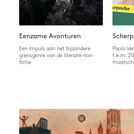
Eenzame Avonturen
Scherps
Een impuls aan het bijzondere
Paola Ve
grensgenre van de literaire non-
t.e.m. 2
fictie
maatscha