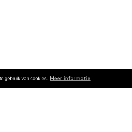
te gebruik van cookies.
Meer informatie
Verdiepen
Organisatie
Thema's
Over ons
Reeksen
Projecten
Podcasts