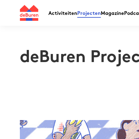
Activiteiten
Projecten
Magazine
Podca
deBuren Proje