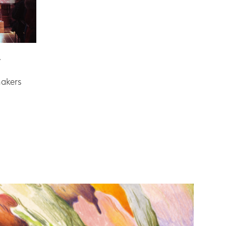
r
akers