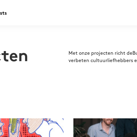
sts
cten
Met onze projecten richt deBu
verbeten cultuurliefhebbers 