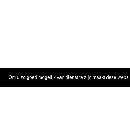
Om u zo goed mogelijk van dienst te zijn maakt deze websi
Ontdekken
Activiteiten
Magazine
Oproepen en stages
LAB