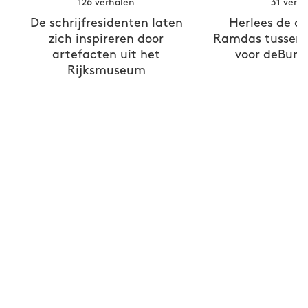
126 verhalen
31 verh
De schrijfresidenten laten
Herlees de c
zich inspireren door
Ramdas tussen 
artefacten uit het
voor deBure
Rijksmuseum