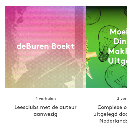
Moeil
Ding
deBuren Boekt
Makke
Uitge
4 verhalen
3 verha
Leesclubs met de auteur
Complexe on
aanwezig
uitgelegd door
Nederlandse