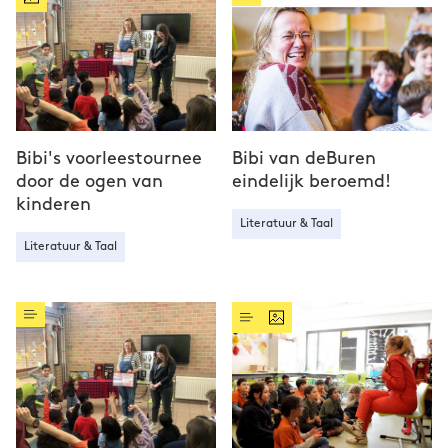
doodgewone jeugd,
een prentenboek voor
volwassenen. Momenteel werkt ze aan een
kinderboek over avonturier Alexander von
Humboldt.
Voor deBuren gaat ze langs bij Brusselse
basisscholen en neemt ze leerlingen en hun
Bibi's voorleestournee
Bibi van deBuren
leerkrachten een uur lang mee op reis langs
door de ogen van
eindelijk beroemd!
bijzondere verhalen. In haar koffers zit het
kinderen
beste wat de Nederlandstalige
Literatuur & Taal
jeugdliteratuur te bieden heeft. De magie
Literatuur & Taal
tussen Bibi en de kinderen doet de rest.