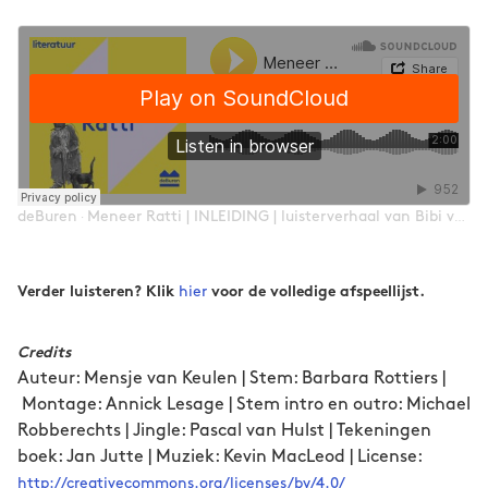
deBuren
Meneer Ratti | INLEIDING | luisterverhaal van Bibi van deBuren
·
hier
Verder luisteren? Klik
voor de volledige afspeellijst.
Credits
Auteur: Mensje van Keulen | Stem: Barbara Rottiers |
Montage: Annick Lesage | Stem intro en outro: Michael
Robberechts | Jingle: Pascal van Hulst | Tekeningen
boek: Jan Jutte | Muziek: Kevin MacLeod | License:
http://creativecommons.org/licenses/by/4.0/