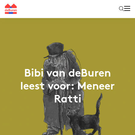
Bibi van deBuren
leest voor: Meneer
Ratti