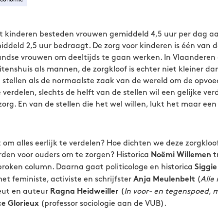
t kinderen besteden vrouwen gemiddeld 4,5 uur per dag aa
ddeld 2,5 uur bedraagt. De zorg voor kinderen is één van d
andse vrouwen om deeltijds te gaan werken. In Vlaandere
tenshuis als mannen, de zorgkloof is echter niet kleiner da
eel stellen als de normaalste zaak van de wereld om de opvo
verdelen, slechts de helft van de stellen wil een gelijke ve
rg. En van de stellen die het wel willen, lukt het maar ee
 om alles eerlijk te verdelen? Hoe dichten we deze zorgkloo
den voor ouders om te zorgen? Historica
t
Noëmi Willemen
roken column. Daarna gaat politicologe en historica
Siggi
t feministe, activiste en schrijfster
(
Alle
Anja Meulenbelt
eut en auteur
(
In voor- en tegenspoed, ma
Ragna Heidweiller
(professor sociologie aan de VUB).
e Glorieux