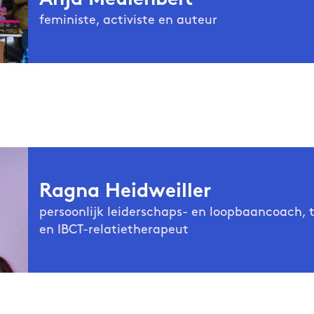
Anja Meulenbelt
feministe, activiste en auteur
is feministe van het eerste uur, docente, politica, activ
belt
 Meulenbelt vergaarde in de jaren zeventig bekendheid me
ische boek
De schaamte voorbij
. Het boek, dat een groot su
tot een van de kopstukken van de tweede feministische go
is ze daarna altijd blijven dienen: met een eindeloze hoev
én in de politiek. Onlangs verscheen
Alle moeders werken
al 
 ze pleit voor een hernieuwde waardering voor moederscha
Ragna Heidweiller
 waarin zorg de ruimte krijgt die ze verdient.
persoonlijk leiderschaps- en loopbaancoach, t
en IBCT-relatietherapeut
is auteur en schrijft over genderrollen, de verdeling 
eiller
taalde zorg, en de mentale last. Daarnaast is zij persoonlij