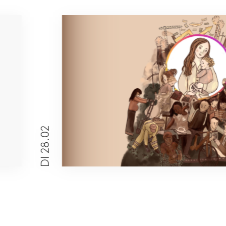
allerhande c
Sophia. Ze h
DI 28.02