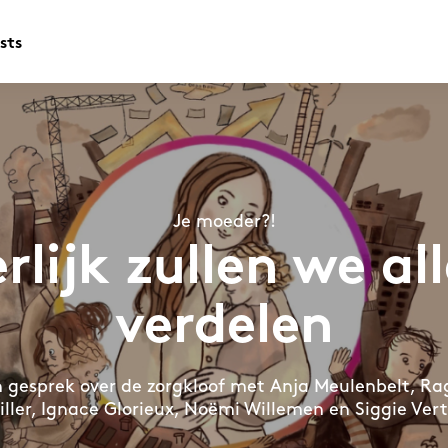
sts
Je moeder?!
rlijk zullen we al
verdelen
 gesprek over de zorgkloof met Anja Meulenbelt, R
ller, Ignace Glorieux, Noëmi Willemen en Siggie V