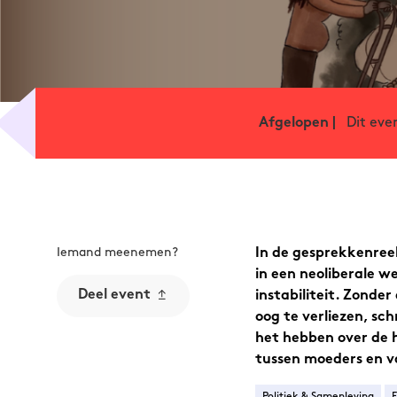
Dit eve
Afgelopen |
Iemand meenemen?
In de gesprekkenre
in een neoliberale we
Deel event
instabiliteit. Zonde
oog te verliezen, sc
het hebben over de h
tussen moeders en va
Politiek & Samenleving