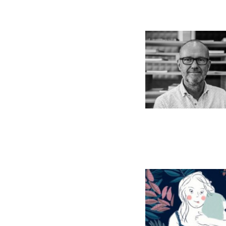
leiderschaps
en vrouwen i
werkgevers, 
arbeidsparti
onbesproken 
Ragna is au
doet. Handb
rolverdeling
een professi
Ignace Glor
tussen manne
Sociologie aa
tussen mens
domein van t
school naar w
Association 
het Europea
Use Expert G
Use Data for