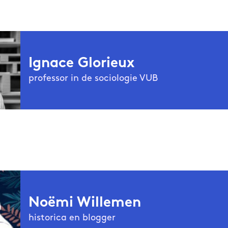
- en loopbaancoach en trainer. De werk-zorgverdeling tus
s een heet hangijzer in veel relaties, maar ook tussen wer
en in het maatschappelijk debat. Het gaat daarbij vaak ov
cipatie van vrouwen, terwijl de zorgparticipatie van manne
blijft.
Ignace Glorieux
professor in de sociologie VUB
teur van het boek
In voor- en tegenspoed, maar alleen als ji
oek voor een nieuwe rolverdeling
(2021) en van
Werkboek vo
(2023).
In voor- en tegenspoed
is niet alleen een persoonlij
onele zoektocht naar de oorzaken van de ongelijke werk-zo
is professor in de sociologie en verbonden aan de vakgr
ieux
n en vrouwen en de oplossingen daarvoor. Met als doel: be
n de Vrije Universiteit Brussel. Zijn onderzoek situeert zich 
en.
ijdsbesteding en tijdsordening, schoolloopbanen, de transi
erk en cultuurparticipatie. Hij is voorzitter van de Internat
for Time Use Research (IATUR), en onder meer lid van de ex
n Time Use Research Program van EUROSTAT superviseert, 
roup van de United Nations Statistical Division (UNSD) en 
Noëmi Willemen
 Health and Well Being van de University of Maryland.
historica en blogger