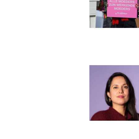
Anja Meulen
auteur. Anja
autobiograf
maakte haar 
vrouwenzaak 
publicaties 
Pers, waarin
maatschappij
Ragna Heidw
werk en onbe