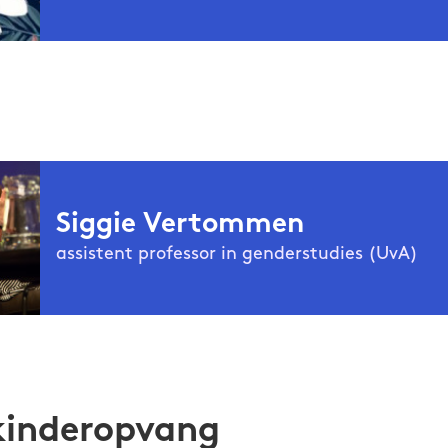
 blogger
doet onderzoek naar de geschiede
Noëmi Willemen
 de UCLouvain en illustreert kinderboeken. Ze heeft ook e
es van het niet zo vanzelfsprekend moederschap, ‘Le coeu
lecoeuramareebasse.blog
indt haar terug op
en op haar
@lecoeuramareebasse
ccount
.
Siggie Vertommen
assistent professor in genderstudies (UvA)
werkt als assistent professor in genderstudies aan de
tommen
m en als postdoctoraal onderzoekster aan de Universiteit
ek naar de globale fertiliteitsindustrie, en de rol die vrouw
draagmoeders en eiceldonoren door de feministische lens 
e kinderopvang
 arbeid. Ze droomt luidop van feministische revoluties, en i