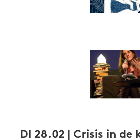
Historica en
moederen aan
met impressi
basse’. Je v
Instagrama
Siggie Ver
van Amsterda
doet onderzo
opnemen als 
DI 28.02 | Crisis in d
reproductieve