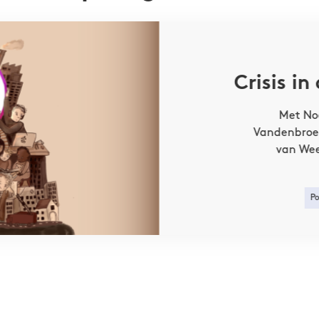
ollectieven zoals de UGent Vrouwenstaking, Furia, Slow Sci
eeft ook een hond, Eddie, de allersympathiekste teckel ter 
Crisis i
Met No
Vandenbroe
van Wee
Po