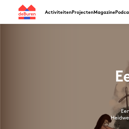
Activiteiten
Projecten
Magazine
Podca
Ee
Een
Heidwei