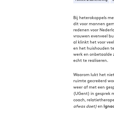
Bij heterokoppels me
dit voor mannen gemi
redenen voor Nederl
vrouwen evenveel bui
al klinkt het voor v
en het huishouden te 
werk en onbetaalde zo
echt te realiseren.
Waarom lukt het niet
ruimte gecreëerd wor
weer af met een gesp
(UGent) in gesprek me
coach, relatietherap
afwas doet)
en
Ignac