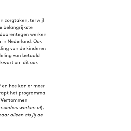
n zorgtaken, terwijl
e belangrijkste
n daarentegen werken
n in Nederland. Ook
eding van de kinderen
rdeling van betaald
n kwart om dit ook
f en hoe kan er meer
rapt het programma
e Vertommen
 moeders werken al
),
ar alleen als jij de