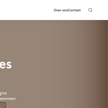
Over ons
Contact
les
agna
ertommen