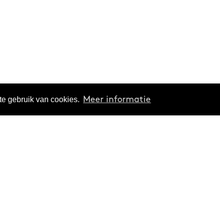
te gebruik van cookies.
Meer informatie
Verdiepen
Organisatie
Thema's
Over ons
Reeksen
Projecten
Podcasts