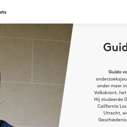
sts
Guid
Guido va
onderzoeksjour
onder meer i
Volkskrant, het
Hij studeerde G
California Lo
Utrecht, w
Geschiedenis 