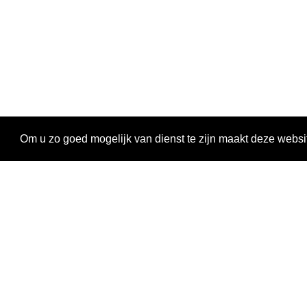
Om u zo goed mogelijk van dienst te zijn maakt deze websi
Ontdekken
Activiteiten
Magazine
Oproepen en stages
LAB
Leopoldstraat 6
1000 Brussel