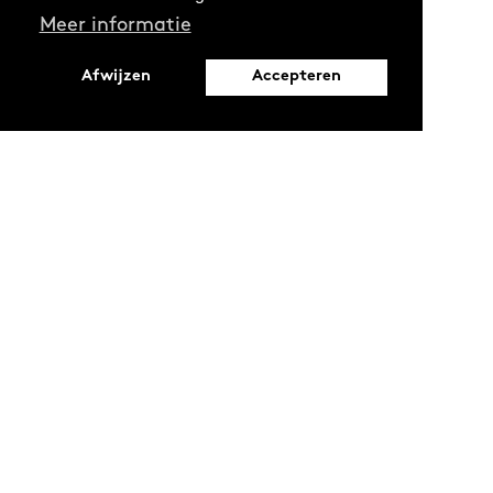
Meer informatie
Afwijzen
Accepteren
Leopoldstraat 6
1000 Brussel
Ontdekken
Verdiepen
Activiteiten
Thema's
Magazine
Reeksen
Oproepen en stages
Projecten
LAB
Podcasts