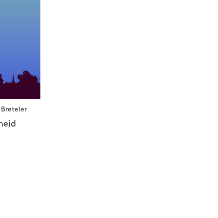
Breteler
heid