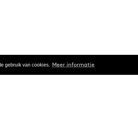
te gebruik van cookies.
Meer informatie
Verdiepen
Organisatie
Thema's
Over ons
Reeksen
Projecten
Podcasts