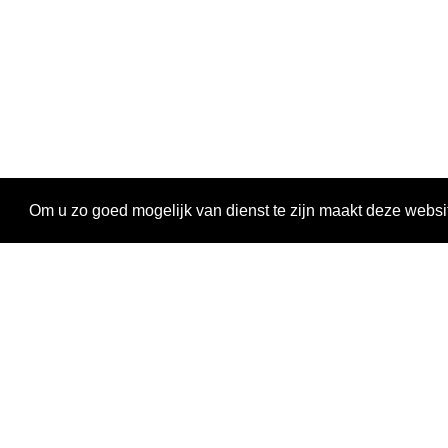
Om u zo goed mogelijk van dienst te zijn maakt deze websi
Ontdekken
Activiteiten
Magazine
Oproepen en stages
LAB
Leopoldstraat 6
1000 Brussel