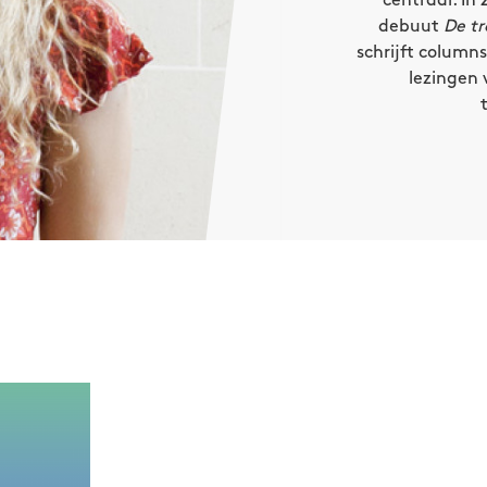
centraal. In
debuut
De t
schrijft columns
lezingen 