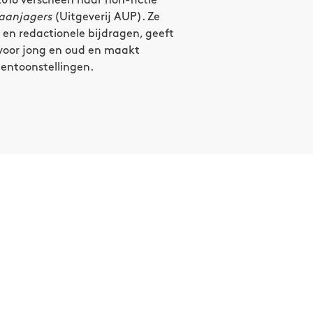
 2018 verscheen haar non-fictie
raanjagers
(Uitgeverij AUP). Ze
 en redactionele bijdragen, geeft
voor jong en oud en maakt
tentoonstellingen.