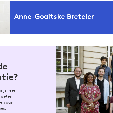
Anne-Goaitske Breteler
(1996) groeide op aan de voet van de zeedijk in
ke Breteler
s Culturele Antropologie en Publieksgeschiedenis in Amst
 in de herfst van 2019 terug naar haar geboortegrond. In al
atie tussen stad en platteland centraal. In 2018 verscheen h
de
t De traanjagers (Uitgeverij AUP). Ze schrijft columns en re
eeft lezingen voor jong en oud en maakt tentoonstellingen.
ntie?
ijs, lees
e weten
men aan
ges.