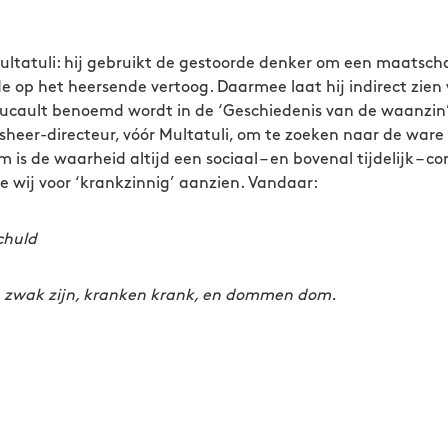
li: hij gebruikt de gestoorde denker om een maatschap
de op het heersende vertoog. Daarmee laat hij indirect zien
Foucault benoemd wordt in de ‘Geschiedenis van de waanzin’.
esheer-directeur, vóór Multatuli, om te zoeken naar de war
is de waarheid altijd een sociaal – en bovenal tijdelijk – 
 wij voor ‘krankzinnig’ aanzien. Vandaar:
huld
 zijn, kranken krank, en dommen dom.