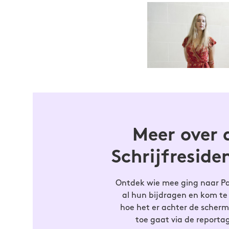
Anne-Goaits
Na de studie
verhuisde ze
staat de rel
Meer over 
fictie debuu
bijdragen, g
Schrijfreside
Ontdek wie mee ging naar Par
al hun bijdragen en kom t
hoe het er achter de scher
toe gaat via de reporta