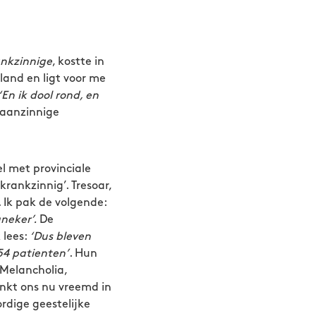
nkzinnige
, kostte in
sland en ligt voor me
‘En ik dool rond, en
waanzinnige
 met provinciale
krankzinnig’. Tresoar,
 Ik pak de volgende:
neker’.
De
 lees:
‘Dus bleven
54 patienten’
. Hun
Melancholia,
inkt ons nu vreemd in
rdige geestelijke