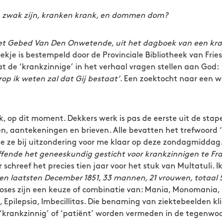
 zijn, kranken krank, en dommen dom?
t Gebed Van Den Onwetende, uit het dagboek van een kra
oekje is bestempeld door de Provinciale Bibliotheek van Frie
aat de ‘krankzinnige’ in het verhaal vragen stellen aan God:
rop ik weten zal dat Gij bestaat’
. Een zoektocht naar een 
dit moment. Dekkers werk is pas de eerste uit de stapel
en, aantekeningen en brieven. Alle bevatten het trefwoord ‘
gde ze bij uitzondering voor me klaar op deze zondagmiddag.
effende het geneeskundig gesticht voor krankzinnigen te Fra
schreef het precies tien jaar voor het stuk van Multatuli. Ik
n laatsten December 1851, 33 mannen, 21 vrouwen, totaal 
ses zijn een keuze of combinatie van: Mania, Monomania, 
 Epilepsia, Imbecillitas. Die benaming van ziektebeelden kl
‘krankzinnig’ of ‘patiënt’ worden vermeden in de tegenwoo