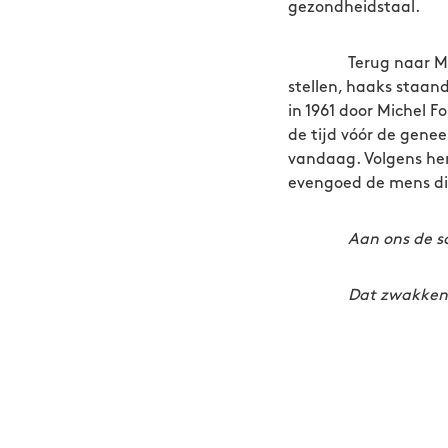
gezondheidstaal.
Terug naar Multatu
stellen, haaks staan
in 1961 door Michel 
de tijd vóór de gene
vandaag. Volgens hem 
evengoed de mens die
Aan ons de sc
Dat zwakken zwak