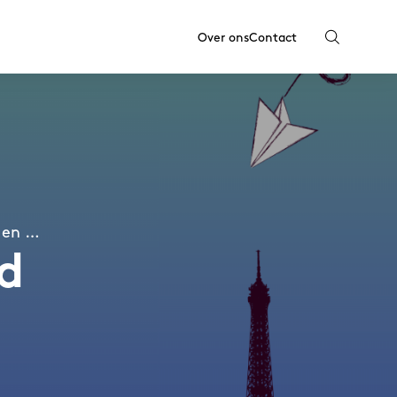
Over ons
Contact
d en …
d