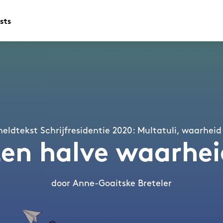
sts
ldtekst Schrijfresidentie 2020: Multatuli, waarhei
Een halve waarhei
door Anne-Goaitske Breteler