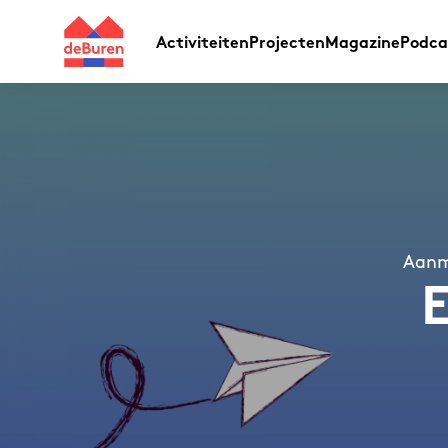
Activiteiten
Projecten
Magazine
Podca
Aanme