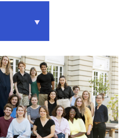
© Marianne Hommersom
 Friesland.
erdam
 haar werk
aar non-
dactionele