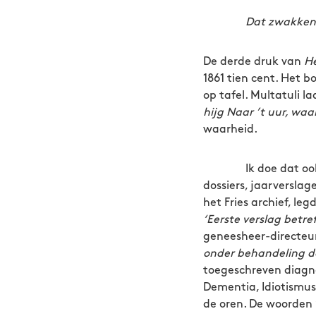
Dat zwakken zwak
De derde druk van
He
1861 tien cent. Het b
op tafel. Multatuli l
hijg Naar ’t uur, waa
waarheid.
Ik doe dat ook, op 
dossiers, jaarverslag
het Fries archief, le
‘Eerste verslag betr
geneesheer-directeur 
onder behandeling de
toegeschreven diagno
Dementia, Idiotismus,
de oren. De woorden 