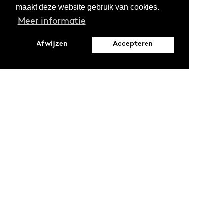
maakt deze website gebruik van cookies.
Meer informatie
Afwijzen
Accepteren
Leopoldstraat 6
1000 Brussel
Ontdekken
Verdiepen
Activiteiten
Thema's
Magazine
Reeksen
Oproepen en stages
Projecten