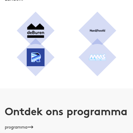
Stichting Unwanted Words Project, een
bekroond platform dat zich sinds 2018 inzet
voor LGBTQ+-dichters in Nederland. Via dit
initiatief organiseerde hij de 1e en 2e Queer &
Feminist Poetry Awards (2020, 2023), met als
thema Decolonizing Gender, en publiceerde
hen de Queer & Feminist Poetry Anthology Vol.
1 (2021) & Vol. 2 (2026) met als thema Queer
Joy & Gender Euphoria.
Ontdek ons programma
programma