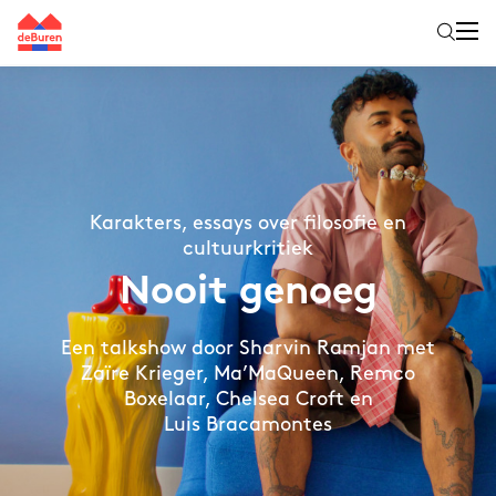
Karakters, essays over filosofie en
cultuurkritiek
Nooit genoeg
Een talkshow door Sharvin Ramjan met
Zaïre Krieger, Ma’MaQueen, Remco
Boxelaar, Chelsea Croft en
Luis Bracamontes