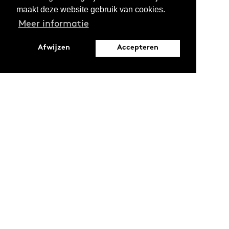
maakt deze website gebruik van cookies.
Meer informatie
Afwijzen
Accepteren
Leopoldstraat 6
1000 Brussel
Ontdekken
Verdiepen
Activiteiten
Thema's
Magazine
Reeksen
Oproepen en stages
Projecten