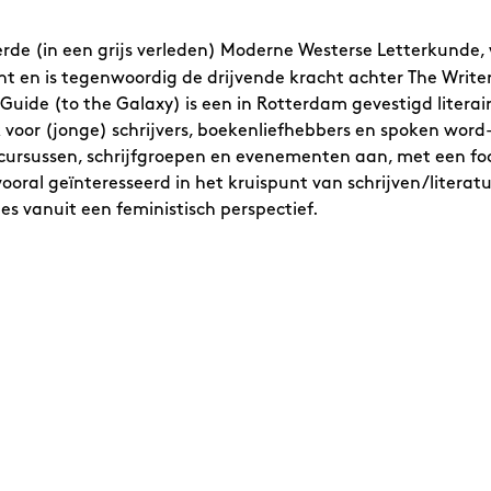
rde (in een grijs verleden) Moderne Westerse Letterkunde, 
nt en is tegenwoordig de drijvende kracht achter The Writer
 Guide (to the Galaxy) is een in Rotterdam gevestigd litera
voor (jonge) schrijvers, boekenliefhebbers en spoken word-
 cursussen, schrijfgroepen en evenementen aan, met een foc
s vooral geïnteresseerd in het kruispunt van schrijven/literat
lles vanuit een feministisch perspectief.