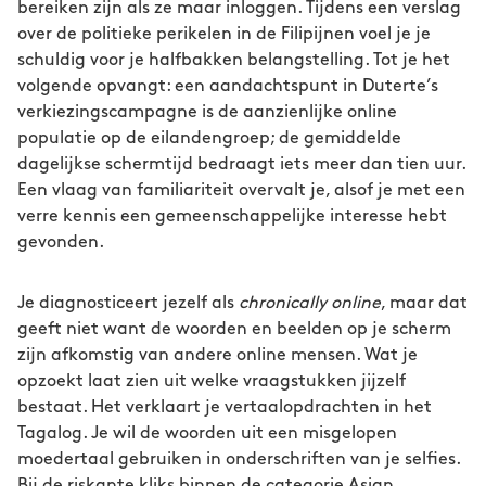
bereiken zijn als ze maar inloggen. Tijdens een verslag
over de politieke perikelen in de Filipijnen voel je je
schuldig voor je halfbakken belangstelling. Tot je het
volgende opvangt: een aandachtspunt in Duterte’s
verkiezingscampagne is de aanzienlijke online
populatie op de eilandengroep; de gemiddelde
dagelijkse schermtijd bedraagt iets meer dan tien uur.
Een vlaag van familiariteit overvalt je, alsof je met een
verre kennis een gemeenschappelijke interesse hebt
gevonden.
Je diagnosticeert jezelf als
chronically online
, maar dat
geeft niet want de woorden en beelden op je scherm
zijn afkomstig van andere online mensen. Wat je
opzoekt laat zien uit welke vraagstukken jijzelf
bestaat. Het verklaart je vertaalopdrachten in het
Tagalog. Je wil de woorden uit een misgelopen
moedertaal gebruiken in onderschriften van je selfies.
Bij de riskante kliks binnen de categorie Asian