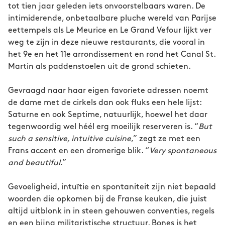
tot tien jaar geleden iets onvoorstelbaars waren. De
intimiderende, onbetaalbare pluche wereld van Parijse
eettempels als Le Meurice en Le Grand Vefour lijkt ver
weg te zijn in deze nieuwe restaurants, die vooral in
het 9e en het 11e arrondissement en rond het Canal St.
Martin als paddenstoelen uit de grond schieten.
Gevraagd naar haar eigen favoriete adressen noemt
de dame met de cirkels dan ook fluks een hele lijst:
Saturne en ook Septime, natuurlijk, hoewel het daar
tegenwoordig wel héél erg moeilijk reserveren is. “
But
such a sensitive, intuitive cuisine
,” zegt ze met een
Frans accent en een dromerige blik. “
Very spontaneous
and beautiful
.”
Gevoeligheid, intuïtie en spontaniteit zijn niet bepaald
woorden die opkomen bij de Franse keuken, die juist
altijd uitblonk in in steen gehouwen conventies, regels
en een bijna militaristische structuur. Bones is het