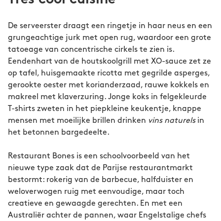
Très cool cuisine
De serveerster draagt een ringetje in haar neus en een
grungeachtige jurk met open rug, waardoor een grote
tatoeage van concentrische cirkels te zien is.
Eendenhart van de houtskoolgrill met XO-sauce zet ze
op tafel, huisgemaakte ricotta met gegrilde asperges,
gerookte oester met korianderzaad, rauwe kokkels en
makreel met klaverzuring. Jonge koks in felgekleurde
T-shirts zweten in het piepkleine keukentje, knappe
mensen met moeilijke brillen drinken
vins naturels
in
het betonnen bargedeelte.
Restaurant Bones is een schoolvoorbeeld van het
nieuwe type zaak dat de Parijse restaurantmarkt
bestormt: rokerig van de barbecue, halfduister en
weloverwogen ruig met eenvoudige, maar toch
creatieve en gewaagde gerechten. En met een
Australiër achter de pannen, waar Engelstalige chefs