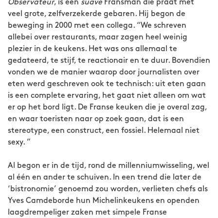
Observateur
, is een
suave
Fransman die praat met
veel grote, zelfverzekerde gebaren. Hij begon de
beweging in 2000 met een collega. “We schreven
allebei over restaurants, maar zagen heel weinig
plezier in de keukens. Het was ons allemaal te
gedateerd, te stijf, te reactionair en te duur. Bovendien
vonden we de manier waarop door journalisten over
eten werd geschreven ook te technisch: uit eten gaan
is een complete ervaring, het gaat niet alleen om wat
er op het bord ligt. De Franse keuken die je overal zag,
en waar toeristen naar op zoek gaan, dat is een
stereotype, een construct, een fossiel. Helemaal niet
sexy. ”
Al begon er in de tijd, rond de millenniumwisseling, wel
al één en ander te schuiven. In een trend die later de
‘bistronomie’ genoemd zou worden, verlieten chefs als
Yves Camdeborde hun Michelinkeukens en openden
laagdrempeliger zaken met simpele Franse