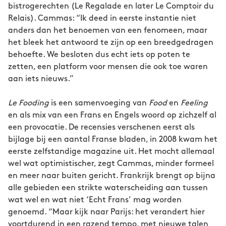
bistrogerechten (Le Regalade en later Le Comptoir du
Relais). Cammas: “Ik deed in eerste instantie niet
anders dan het benoemen van een fenomeen, maar
het bleek het antwoord te zijn op een breedgedragen
behoefte. We besloten dus echt iets op poten te
zetten, een platform voor mensen die ook toe waren
aan iets nieuws.”
Le Fooding
is een samenvoeging van
Food
en
Feeling
en als mix van een Frans en Engels woord op zichzelf al
een provocatie. De recensies verschenen eerst als
bijlage bij een aantal Franse bladen, in 2008 kwam het
eerste zelfstandige magazine uit. Het mocht allemaal
wel wat optimistischer, zegt Cammas, minder formeel
en meer naar buiten gericht. Frankrijk brengt op bijna
alle gebieden een strikte waterscheiding aan tussen
wat wel en wat niet ‘Echt Frans’ mag worden
genoemd. “Maar kijk naar Parijs: het verandert hier
voortdurend in een razend tempo, met nieuwe talen