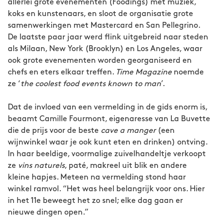
allerlei grote evenementen (Foodings) met muziek,
koks en kunstenaars, en sloot de organisatie grote
samenwerkingen met Mastercard en San Pellegrino.
De laatste paar jaar werd flink uitgebreid naar steden
als Milaan, New York (Brooklyn) en Los Angeles, waar
ook grote evenementen worden georganiseerd en
chefs en eters elkaar treffen.
Time Magazine
noemde
ze ‘
the coolest food events known to man
’.
Dat de invloed van een vermelding in de gids enorm is,
beaamt Camille Fourmont, eigenaresse van La Buvette
die de prijs voor de beste
cave a manger
(een
wijnwinkel waar je ook kunt eten en drinken) ontving.
In haar beeldige, voormalige zuivelhandeltje verkoopt
ze
vins naturels
, paté, makreel uit blik en andere
kleine hapjes. Meteen na vermelding stond haar
winkel ramvol. “Het was heel belangrijk voor ons. Hier
in het 11e beweegt het zo snel; elke dag gaan er
nieuwe dingen open.”