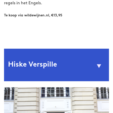
regels in het Engels.
Te koop via wildewijnen.nl, €13,95
Hiske Verspille
© Marianne Hommersom
Het
Hiske Versprille (1982) schrijft voor
Parool
Hard//hoofd
en
. Bovenal gaat haar
interesse uit naar hoe en wat we eten, en alle
mooie en lelijke dingen die daarvoor en
daarna plaatsvinden. Eerder kookte ze in