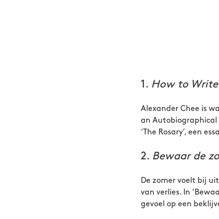
1.
How to Write
Alexander Chee is wa
an Autobiographical N
‘The Rosary’, een ess
2.
Bewaar de z
De zomer voelt bij ui
van verlies. In ‘Bewa
gevoel op een beklij