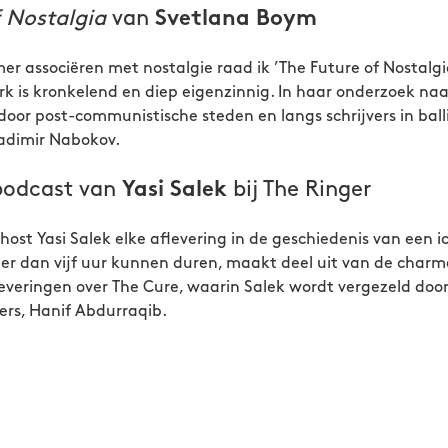
f Nostalgia
van
Svetlana Boym
mer associëren met nostalgie raad ik ’The Future of Nostalg
 is kronkelend en diep eigenzinnig. In haar onderzoek naar
door post-communistische steden en langs schrijvers in ball
ladimir Nabokov.
 podcast van
bij The Ringer
Yasi Salek
host Yasi Salek elke aflevering in de geschiedenis van een 
ger dan vijf uur kunnen duren, maakt deel uit van de charme
fleveringen over The Cure, waarin Salek wordt vergezeld doo
vers, Hanif Abdurraqib.