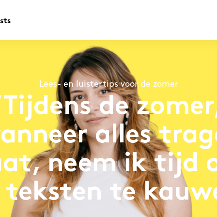
sts
Lees- en luistertips voor de zomer
‘Tijdens de zomer
anneer alles trag
at, neem ik tijd
 teksten te kauw