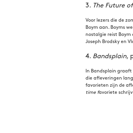
3.
The Future o
Voor lezers die de zo
Boym aan. Boyms werk
nostalgie reist Boym 
Joseph Brodsky en V
4.
Bandsplain
,
In Bandsplain graaft 
die afleveringen lan
favorieten zijn de a
time f
avoriete schrij