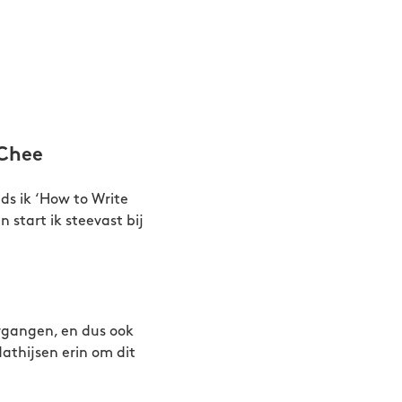
 Chee
ds ik ‘How to Write
 start ik steevast bij
.
ergangen, en dus ook
Mathijsen erin om dit