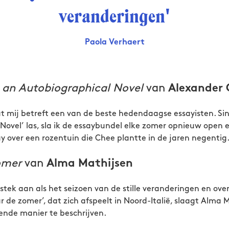
veranderingen'
Paola Verhaert
 an Autobiographical Novel
van
Alexander
t mij betreft een van de beste hedendaagse essayisten. Sin
ovel’ las, sla ik de essaybundel elke zomer opnieuw open en
ay over een rozentuin die Chee plantte in de jaren negentig
omer
van
Alma Mathijsen
tstek aan als het seizoen van de stille veranderingen en ov
ar de zomer’, dat zich afspeelt in Noord-Italië, slaagt Alma 
vende manier te beschrijven.