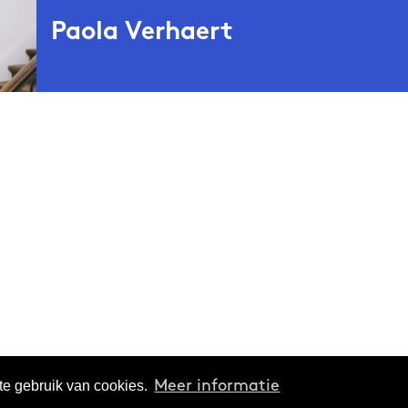
Paola Verhaert
(1993) is een Brusselse schrijver en onderzoeker. In haar
ert
uit te pluizen hoe rechtvaardigheid er in een digitaliserende
udeerde hedendaagse geschiedenis, digitale menswetenscha
eid. Momenteel werkt ze als onderzoeker bij imec-SMIT, aan
Brussel. Ze is ook redactielid bij
Samenleving & Politiek
, VOC
lid van Hyster-x, een feministisch schrijverscollectief. In 20
Nieuw Geluid
 talentontwikkelingstraject
van deBuren en
 deBuren en het Hannah Arendt Instituut uitgeroepen tot
er
, met als opdracht gedurende twee jaar scherp te stellen
ijke ontwikkelingen. In november 2025 verschijnt haar bo
s politie
k bij uitgeverij
Letterwerk
.
te gebruik van cookies.
Meer informatie