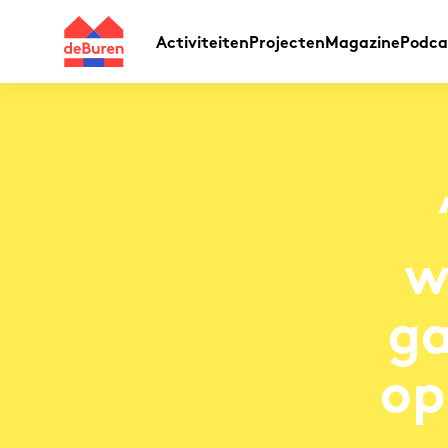
Activiteiten
Projecten
Magazine
Podca
w
ga
op