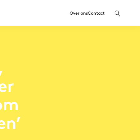
Over ons
Contact
,
er
 om
en’