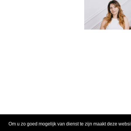
Paola Verha
probeert ze 
ziet. Ze st
Europees bel
Universiteit 
laureate, en 
deel aan het
werd ze door
Scherpstell
maatschappel
Technologie i
Alles bekijken
Om u zo goed mogelijk van dienst te zijn maakt deze websi