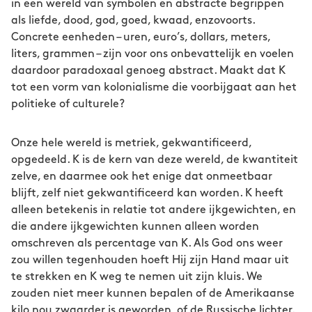
in een wereld van symbolen en abstracte begrippen
als liefde, dood, god, goed, kwaad, enzovoorts.
Concrete eenheden – uren, euro’s, dollars, meters,
liters, grammen – zijn voor ons onbevattelijk en voelen
daardoor paradoxaal genoeg abstract. Maakt dat K
tot een vorm van kolonialisme die voorbijgaat aan het
politieke of culturele?
Onze hele wereld is metriek, gekwantificeerd,
opgedeeld. K is de kern van deze wereld, de kwantiteit
zelve, en daarmee ook het enige dat onmeetbaar
blijft, zelf niet gekwantificeerd kan worden. K heeft
alleen betekenis in relatie tot andere ijkgewichten, en
die andere ijkgewichten kunnen alleen worden
omschreven als percentage van K. Als God ons weer
zou willen tegenhouden hoeft Hij zijn Hand maar uit
te strekken en K weg te nemen uit zijn kluis. We
zouden niet meer kunnen bepalen of de Amerikaanse
kilo nou zwaarder is geworden, of de Russische lichter.