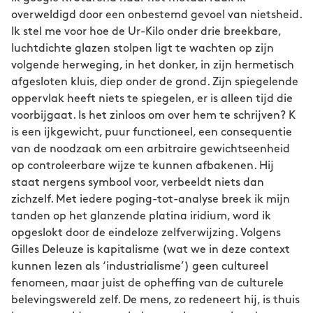
overweldigd door een onbestemd gevoel van nietsheid.
Ik stel me voor hoe de Ur-Kilo onder drie breekbare,
luchtdichte glazen stolpen ligt te wachten op zijn
volgende herweging, in het donker, in zijn hermetisch
afgesloten kluis, diep onder de grond. Zijn spiegelende
oppervlak heeft niets te spiegelen, er is alleen tijd die
voorbijgaat. Is het zinloos om over hem te schrijven? K
is een ijkgewicht, puur functioneel, een consequentie
van de noodzaak om een arbitraire gewichtseenheid
op controleerbare wijze te kunnen afbakenen. Hij
staat nergens symbool voor, verbeeldt niets dan
zichzelf. Met iedere poging-tot-analyse breek ik mijn
tanden op het glanzende platina iridium, word ik
opgeslokt door de eindeloze zelfverwijzing. Volgens
Gilles Deleuze is kapitalisme (wat we in deze context
kunnen lezen als ‘industrialisme’) geen cultureel
fenomeen, maar juist de opheffing van de culturele
belevingswereld zelf. De mens, zo redeneert hij, is thuis