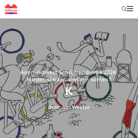
Aanmeldtekst Schrijfresidentie 2024:
harder, sterker, sneller - samen?
K
door Jan Wester