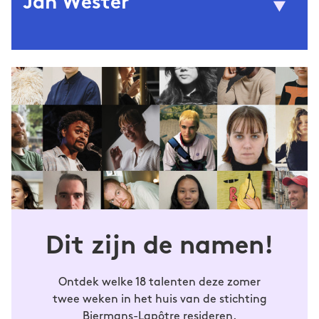
Jan Wester
© Zanyar Aziz
(1995) is schrijver en beeldhouwer.
Jan Wester
Hij studeerde Beeld & Taal aan de Gerrit
Rietveld Academie en Wijsbegeerte aan de
UvA. Hij nam deel aan het Slow Writing Lab
van het Nederlands Letterenfonds en werkt
op dit moment onder redactionele
begeleiding van Rob van Essen aan zijn
debuutroman
Koeman
. Lees meer op zijn
janwester.com
.
Dit zijn de namen!
Ontdek welke 18 talenten deze zomer
twee weken in het huis van de stichting
Biermans-Lapôtre resideren.