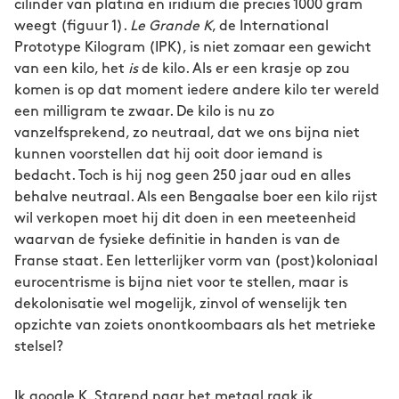
cilinder van platina en iridium die precies 1000 gram
weegt (figuur 1).
Le Grande K
, de International
Prototype Kilogram (IPK), is niet zomaar een gewicht
van een kilo, het
is
de kilo. Als er een krasje op zou
komen is op dat moment iedere andere kilo ter wereld
een milligram te zwaar. De kilo is nu zo
vanzelfsprekend, zo neutraal, dat we ons bijna niet
kunnen voorstellen dat hij ooit door iemand is
bedacht. Toch is hij nog geen 250 jaar oud en alles
behalve neutraal. Als een Bengaalse boer een kilo rijst
wil verkopen moet hij dit doen in een meeteenheid
waarvan de fysieke definitie in handen is van de
Franse staat. Een letterlijker vorm van (post)koloniaal
eurocentrisme is bijna niet voor te stellen, maar is
dekolonisatie wel mogelijk, zinvol of wenselijk ten
opzichte van zoiets onontkoombaars als het metrieke
stelsel?
Ik google K. Starend naar het metaal raak ik