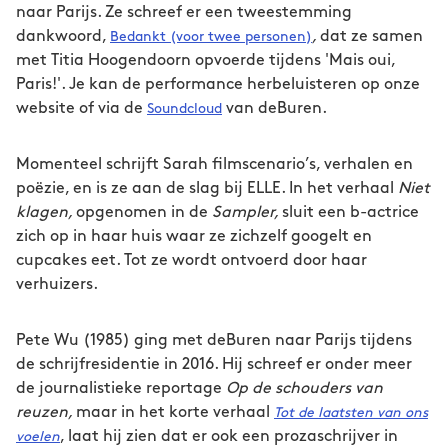
naar Parijs. Ze schreef er een tweestemming
dankwoord,
,
dat ze samen
Bedankt (voor twee personen)
met Titia Hoogendoorn opvoerde tijdens 'Mais oui,
Paris!'. Je kan de performance herbeluisteren op onze
website of via de
van deBuren.
Soundcloud
Momenteel schrijft Sarah filmscenario’s, verhalen en
poëzie, en is ze aan de slag bij ELLE. In het verhaal
Niet
klagen,
opgenomen in de
Sampler,
sluit een b-actrice
zich op in haar huis waar ze zichzelf googelt en
cupcakes eet. Tot ze wordt ontvoerd door haar
verhuizers.
Pete Wu (1985) ging met deBuren naar Parijs tijdens
de schrijfresidentie in 2016. Hij schreef er onder meer
de journalistieke reportage
Op de schouders van
reuzen,
maar in het korte verhaal
Tot de laatsten van ons
, laat hij zien dat er ook een prozaschrijver in
voelen