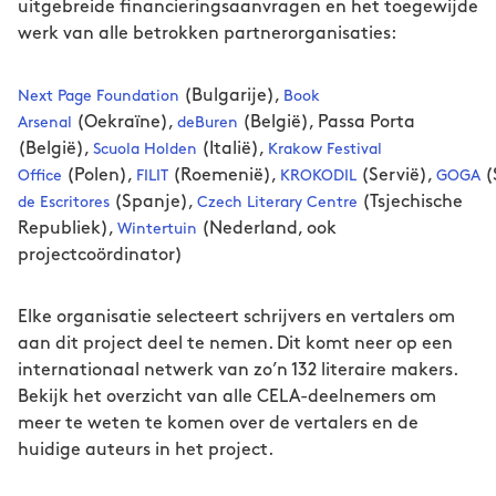
uitgebreide financieringsaanvragen en het toegewijde
werk van alle betrokken partnerorganisaties:
(Bulgarije),
Next Page Foundation
Book
(Oekraïne),
(België), Passa Porta
Arsenal
deBuren
(België),
(Italië),
Scuola Holden
Krakow Festival
(Polen),
(Roemenië),
(Servië),
(
Office
FILIT
KROKODIL
GOGA
(Spanje),
(Tsjechische
de Escritores
Czech Literary Centre
Republiek),
(Nederland, ook
Wintertuin
projectcoördinator)
Elke organisatie selecteert schrijvers en vertalers om
aan dit project deel te nemen. Dit komt neer op een
internationaal netwerk van zo’n 132 literaire makers.
Bekijk het overzicht van alle CELA-deelnemers om
meer te weten te komen over de vertalers en de
huidige auteurs in het project.