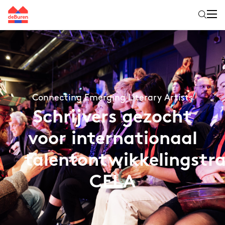
Connecting Emerging Literary Artists
Schrijvers gezocht
voor internationaal
talentontwikkelingstra
CELA