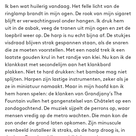
Ik ben wat huilerig vandaag. Het felle licht van de
ringlamp brandt in mijn ogen. De rook van mijn sigaret
blijft er verwachtingsvol onder hangen. Ik druk hem
uit in de asbak, veeg de tranen uit mijn ogen en zet de
loepbril weer op. De harp is nu echt bijna af. De stukjes
visdraad blijven strak gespannen staan, als de snaren
die ze moeten voorstellen. Met een naald trek ik een
laatste gouden krul in het randje van klei. Nu kan ik de
klankkast met secondelijm aan het klankbord
plakken. Niet te hard drukken: het bamboe mag niet
splijten. Harpen zijn lastige instrumenten, zeker als je
ze in miniatuur namaakt. Maar in mijn hoofd kan ik
hem horen spelen: de klanken van Grandjany’s The
Fountain vullen het gangenstelsel van Châtelet op een
zondagochtend. De muziek sijpelt de perrons op, waar
mensen vredig op de metro wachten. Die man kon de
zon onder de grond laten opkomen. Zijn minuscule
evenbeeld installeer ik straks, als de harp droog is, in