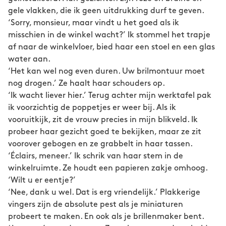
gele vlakken, die ik geen uitdrukking durf te geven.
‘Sorry, monsieur, maar vindt u het goed als ik
misschien in de winkel wacht?’ Ik stommel het trapje
af naar de winkelvloer, bied haar een stoel en een glas
water aan.
‘Het kan wel nog even duren. Uw brilmontuur moet
nog drogen.’ Ze haalt haar schouders op.
‘Ik wacht liever hier.’ Terug achter mijn werktafel pak
ik voorzichtig de poppetjes er weer bij. Als ik
vooruitkijk, zit de vrouw precies in mijn blikveld. Ik
probeer haar gezicht goed te bekijken, maar ze zit
voorover gebogen en ze grabbelt in haar tassen.
‘Éclairs, meneer.’ Ik schrik van haar stem in de
winkelruimte. Ze houdt een papieren zakje omhoog.
‘Wilt u er eentje?’
‘Nee, dank u wel. Dat is erg vriendelijk.’ Plakkerige
vingers zijn de absolute pest als je miniaturen
probeert te maken. En ook als je brillenmaker bent.