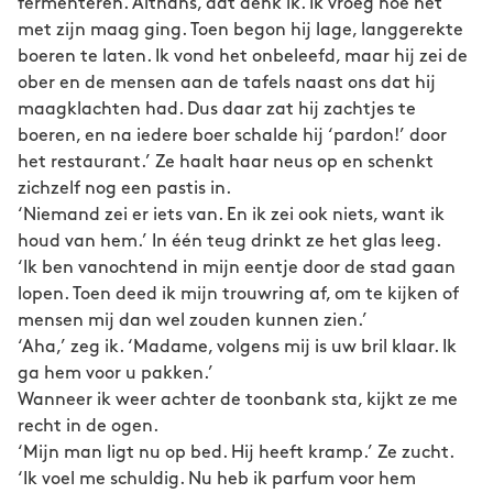
fermenteren. Althans, dat denk ik. Ik vroeg hoe het
met zijn maag ging. Toen begon hij lage, langgerekte
boeren te laten. Ik vond het onbeleefd, maar hij zei de
ober en de mensen aan de tafels naast ons dat hij
maagklachten had. Dus daar zat hij zachtjes te
boeren, en na iedere boer schalde hij ‘pardon!’ door
het restaurant.’ Ze haalt haar neus op en schenkt
zichzelf nog een pastis in.
‘Niemand zei er iets van. En ik zei ook niets, want ik
houd van hem.’ In één teug drinkt ze het glas leeg.
‘Ik ben vanochtend in mijn eentje door de stad gaan
lopen. Toen deed ik mijn trouwring af, om te kijken of
mensen mij dan wel zouden kunnen zien.’
‘Aha,’ zeg ik. ‘Madame, volgens mij is uw bril klaar. Ik
ga hem voor u pakken.’
Wanneer ik weer achter de toonbank sta, kijkt ze me
recht in de ogen.
‘Mijn man ligt nu op bed. Hij heeft kramp.’ Ze zucht.
‘Ik voel me schuldig. Nu heb ik parfum voor hem