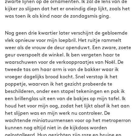
zwarte lijnen op de ornamenten. Ik zal de lens van de
kijker zo slijpen dat het er oneindig diep lijkt, zoals het
was toen ik als kind naar de zondagsmis ging.
Nog geen drie kwartier later verschijnt de gebloemde
vlek opnieuw voor mijn loepbril. Het ruitje rammelt
weer als de vrouw de deur openduwt. Een zware, zoete
geur overspoelt de winkel. Ik ben vergeten haar te
waarschuwen voor de verkooppraatjes van Noël. De
tweede tas om haar arm is van de bakker waar ik
vroeger dagelijks brood kocht. Snel verstop ik het
poppetje, waarvan ik het gezicht probeerde te
beschilderen, onder een stapel tekeningen en pak ik
een brillenglas uit een van de bakjes op mijn tafel. Ik
houd het voor mijn oog, zodat het lijkt alsof ik het aan
het slijpen was en mijn werk nu controleer. De
wachtende miniatuurmensen voor op het metroperron
kunnen nog altijd niet in de kijkdoos worden
geïnstalleerd. Hun gezichten zijn roze en bruine en