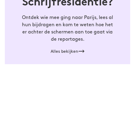
Schrijfresidentie?
Tirade
gepubliceerd in
#471.
Ontdek wie mee ging naar Parijs, lees al
hun bijdragen en kom te weten hoe het
er achter de schermen aan toe gaat via
de reportages.
Alles bekijken