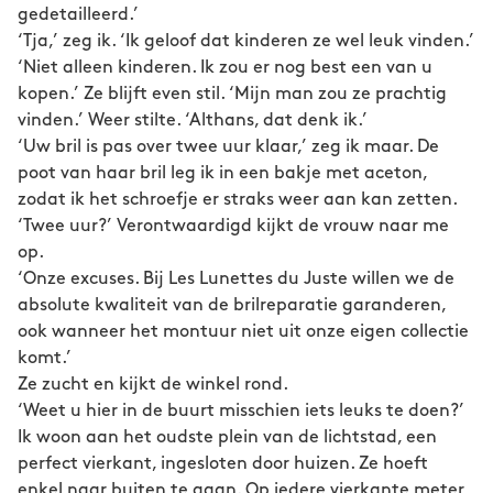
gedetailleerd.’
‘Tja,’ zeg ik. ‘Ik geloof dat kinderen ze wel leuk vinden.’
‘Niet alleen kinderen. Ik zou er nog best een van u
kopen.’ Ze blijft even stil. ‘Mijn man zou ze prachtig
vinden.’ Weer stilte. ‘Althans, dat denk ik.’
‘Uw bril is pas over twee uur klaar,’ zeg ik maar. De
poot van haar bril leg ik in een bakje met aceton,
zodat ik het schroefje er straks weer aan kan zetten.
‘Twee uur?’ Verontwaardigd kijkt de vrouw naar me
op.
‘Onze excuses. Bij Les Lunettes du Juste willen we de
absolute kwaliteit van de brilreparatie garanderen,
ook wanneer het montuur niet uit onze eigen collectie
komt.’
Ze zucht en kijkt de winkel rond.
‘Weet u hier in de buurt misschien iets leuks te doen?’
Ik woon aan het oudste plein van de lichtstad, een
perfect vierkant, ingesloten door huizen. Ze hoeft
enkel naar buiten te gaan. Op iedere vierkante meter