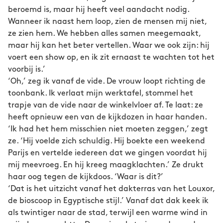
beroemd is, maar hij heeft veel aandacht nodig.
Wanneer ik naast hem loop, zien de mensen mij niet,
ze zien hem. We hebben alles samen meegemaakt,
maar hij kan het beter vertellen. Waar we ook zijn: hij
voert een show op, en ik zit ernaast te wachten tot het
voorbij is.’
‘Oh,’ zeg ik vanaf de vide. De vrouw loopt richting de
toonbank. Ik verlaat mijn werktafel, stommel het
trapje van de vide naar de winkelvloer af. Te laat: ze
heeft opnieuw een van de kijkdozen in haar handen.
‘Ik had het hem misschien niet moeten zeggen,’ zegt
ze. ‘Hij voelde zich schuldig. Hij boekte een weekend
Parijs en vertelde iedereen dat we gingen voordat hij
mij meevroeg. En hij kreeg maagklachten.’ Ze drukt
haar oog tegen de kijkdoos. ‘Waar is dit?’
‘Dat is het uitzicht vanaf het dakterras van het Louxor,
de bioscoop in Egyptische stijl.’ Vanaf dat dak keek ik
als twintiger naar de stad, terwijl een warme wind in