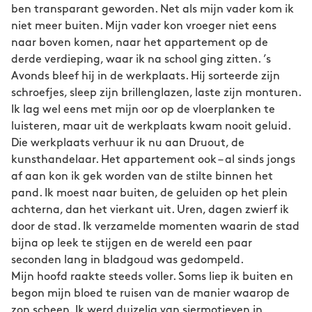
ben transparant geworden. Net als mijn vader kom ik
niet meer buiten. Mijn vader kon vroeger niet eens
naar boven komen, naar het appartement op de
derde verdieping, waar ik na school ging zitten. ’s
Avonds bleef hij in de werkplaats. Hij sorteerde zijn
schroefjes, sleep zijn brillenglazen, laste zijn monturen.
Ik lag wel eens met mijn oor op de vloerplanken te
luisteren, maar uit de werkplaats kwam nooit geluid.
Die werkplaats verhuur ik nu aan Druout, de
kunsthandelaar. Het appartement ook – al sinds jongs
af aan kon ik gek worden van de stilte binnen het
pand. Ik moest naar buiten, de geluiden op het plein
achterna, dan het vierkant uit. Uren, dagen zwierf ik
door de stad. Ik verzamelde momenten waarin de stad
bijna op leek te stijgen en de wereld een paar
seconden lang in bladgoud was gedompeld.
Mijn hoofd raakte steeds voller. Soms liep ik buiten en
begon mijn bloed te ruisen van de manier waarop de
zon scheen. Ik werd duizelig van siermotieven in