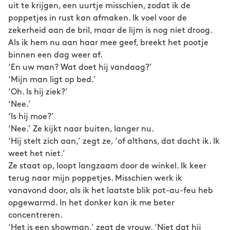
uit te krijgen, een uurtje misschien, zodat ik de
poppetjes in rust kan afmaken. Ik voel voor de
zekerheid aan de bril, maar de lijm is nog niet droog.
Als ik hem nu aan haar mee geef, breekt het pootje
binnen een dag weer af.
‘En uw man? Wat doet hij vandaag?’
‘Mijn man ligt op bed.’
‘Oh. Is hij ziek?’
‘Nee.’
‘Is hij moe?’
‘Nee.’ Ze kijkt naar buiten, langer nu.
‘Hij stelt zich aan,’ zegt ze, ‘of althans, dat dacht ik. Ik
weet het niet.’
Ze staat op, loopt langzaam door de winkel. Ik keer
terug naar mijn poppetjes. Misschien werk ik
vanavond door, als ik het laatste blik pot-au-feu heb
opgewarmd. In het donker kan ik me beter
concentreren.
‘Het is een showman,’ zegt de vrouw. ‘Niet dat hij