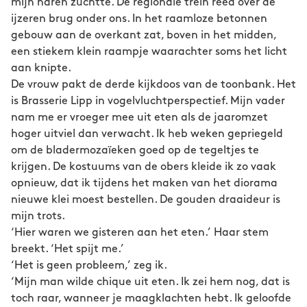
mijn haren zuchtte. De regionale trein reed over de
ijzeren brug onder ons. In het raamloze betonnen
gebouw aan de overkant zat, boven in het midden,
een stiekem klein raampje waarachter soms het licht
aan knipte.
De vrouw pakt de derde kijkdoos van de toonbank. Het
is Brasserie Lipp in vogelvluchtperspectief. Mijn vader
nam me er vroeger mee uit eten als de jaaromzet
hoger uitviel dan verwacht. Ik heb weken gepriegeld
om de bladermozaïeken goed op de tegeltjes te
krijgen. De kostuums van de obers kleide ik zo vaak
opnieuw, dat ik tijdens het maken van het diorama
nieuwe klei moest bestellen. De gouden draaideur is
mijn trots.
‘Hier waren we gisteren aan het eten.’ Haar stem
breekt. ‘Het spijt me.’
‘Het is geen probleem,’ zeg ik.
‘Mijn man wilde chique uit eten. Ik zei hem nog, dat is
toch raar, wanneer je maagklachten hebt. Ik geloofde