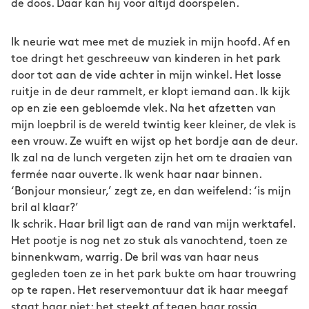
de doos. Daar kan hij voor altijd doorspelen.
Ik neurie wat mee met de muziek in mijn hoofd. Af en
toe dringt het geschreeuw van kinderen in het park
door tot aan de vide achter in mijn winkel. Het losse
ruitje in de deur rammelt, er klopt iemand aan. Ik kijk
op en zie een gebloemde vlek. Na het afzetten van
mijn loepbril is de wereld twintig keer kleiner, de vlek is
een vrouw. Ze wuift en wijst op het bordje aan de deur.
Ik zal na de lunch vergeten zijn het om te draaien van
fermée naar ouverte. Ik wenk haar naar binnen.
‘Bonjour monsieur,’ zegt ze, en dan weifelend: ‘is mijn
bril al klaar?’
Ik schrik. Haar bril ligt aan de rand van mijn werktafel.
Het pootje is nog net zo stuk als vanochtend, toen ze
binnenkwam, warrig. De bril was van haar neus
gegleden toen ze in het park bukte om haar trouwring
op te rapen. Het reservemontuur dat ik haar meegaf
staat haar niet: het steekt af tegen haar rossig