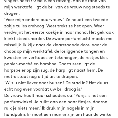
vingers heeft? Geld is een rotzorg. Aan de rand van
mijn werktafel ligt de bril van de vrouw nog steeds te
drogen.
‘Voor mijn andere buurvrouw.’ Ze houdt een tweede
zakje tuiles omhoog. Weer trekt ze het open. Weer
verdwijnt het eerste koekje in haar mond. Het gekraak
klinkt steeds harder. De zware parfumlucht maakt me
misselijk. Ik kijk naar de klaarstaande doos, naar de
chaos op mijn werktafel, de losliggende tangen en
kwasten en verftubes en tekeningen, de restjes klei,
papier-maché en bamboe. Daartussen ligt de
harpspeler op zijn rug, de harp ligt naast hem. De
metro staat nog altijd uit te druipen.
‘Wilt u niet liever naar buiten? De stad in? Het duurt
echt nog even voordat uw bril droog is.’
De vrouw haalt haar schouders op. ‘Parijs is net een
parfumwinkel. Je ruikt aan een paar flesjes, daarna
ruik je niets meer.’ Ik druk mijn nagels in mijn
handpalm. Er moet een manier zijn om haar de winkel