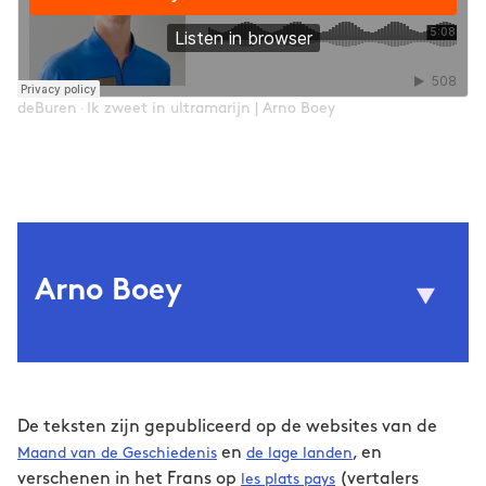
deBuren
Ik zweet in ultramarijn | Arno Boey
·
Arno Boey
© Marianne Hommersom
(1996) bevindt zich tussen beweging
Arno Boey
en proza. Hij studeerde af als
De teksten zijn gepubliceerd op de websites van de
woordkunstenaar aan het Koninklijk
en
, en
Maand van de Geschiedenis
de lage landen
Conservatorium Antwerpen, experimenteert
verschenen in het Frans op
(vertalers
les plats pays