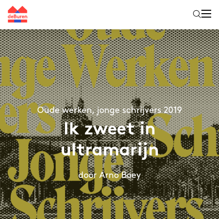
Oude werken, jonge schrijvers 2019
Ik zweet in
ultramarijn
door Arno Boey