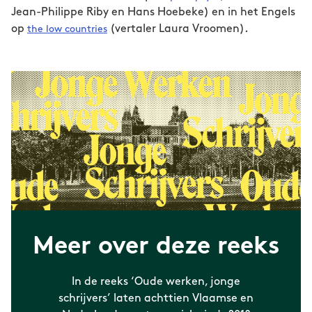
met performance en fictief documentair
Jean-Philippe Riby en Hans Hoebeke) en in het Engels
proza en richtte mee tijdschrift
ZINK
op.
op
(vertaler Laura Vroomen)
the low countries
.
Meer over deze reeks
In de reeks ‘Oude werken, jonge
schrijvers’ laten achttien Vlaamse en