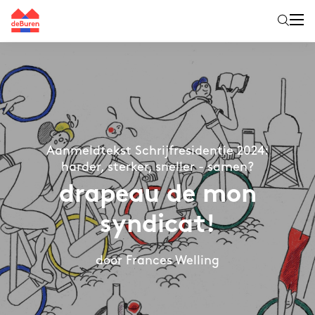
Aanmeldtekst Schrijfresidentie 2024:
harder, sterker, sneller - samen?
drapeau de mon
syndicat!
door Frances Welling