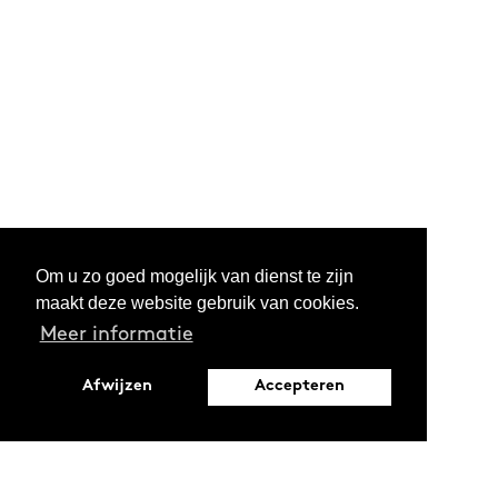
literair tijdschrift
DIG
. Essays en vertalingen
verschenen op
Hard//Hoofd
, in de
nY
en
in
Tijdschrift voor Slavische Literatuur
.
Om u zo goed mogelijk van dienst te zijn
maakt deze website gebruik van cookies.
Meer informatie
Afwijzen
Accepteren