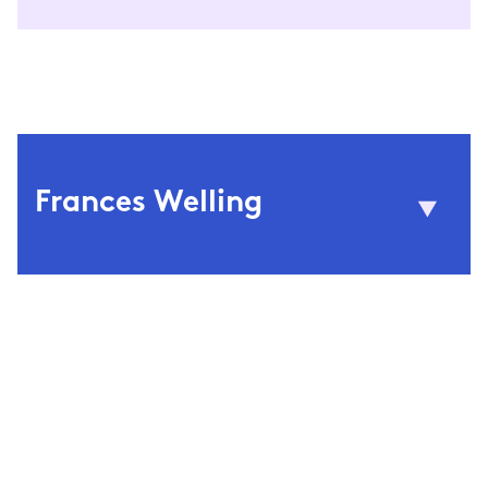
Frances Welling
© Xina Luo
schrijft en vertaalt. Ze
Frances Welling
studeerde Cultuurwetenschappen aan de
Radboud Universiteit en Russisch, Slavische
Letterkunde en Vertaalwetenschappen aan
de Universiteit van Amsterdam. Van 2017 tot
en met 2020 programmeerde ze literaire
evenementen bij Stichting Perdu, sinds het
najaar van 2020 is ze redacteur van digitaal