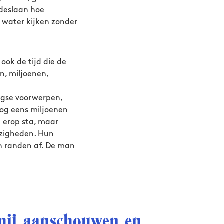
adeslaan hoe
r water kijken zonder
ook de tijd die de
n, miljoenen,
agse voorwerpen,
og eens miljoenen
 erop sta, maar
ezigheden. Hun
jn randen af. De man
 mij aanschouwen en