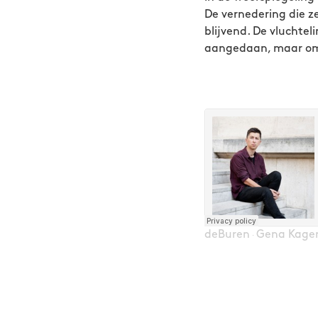
De vernedering die z
blijvend. De vluchte
aangedaan, maar om
deBuren
Gena Kager
·