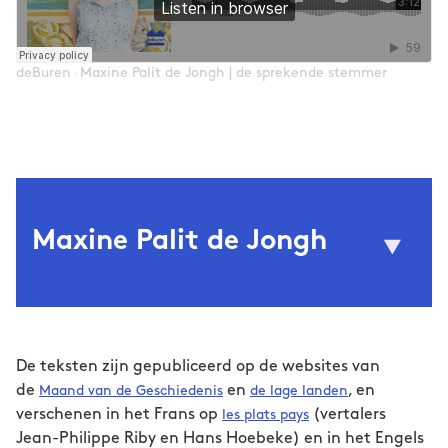
deBuren
Maxine Palit de Jongh | de sprekende stemmer
·
Maxine Palit de Jongh
Maxine Palit de Jongh © Sanne De Wilde
(1993) schrijft toneel,
Maxine Palit de Jongh
poëzie, proza en scenario en combineert deze
De teksten zijn gepubliceerd op de websites van
vormen in haar werk. Ze is gefascineerd door
de
en
, en
Maand van de Geschiedenis
de lage landen
verrassing en dialogen waarin ongemak tot
verschenen in het Frans op
(vertalers
les plats pays
wonderlijke ontmoetingen leidt. Ze heeft
Jean-Philippe Riby en Hans Hoebeke) en in het Engels