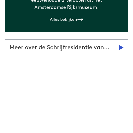
eeuwenoude artefacten uit het
Amsterdamse Rijksmuseum.
Alles bekijken
Meer over de Schrijfresidentie van
deBuren vind je hier!