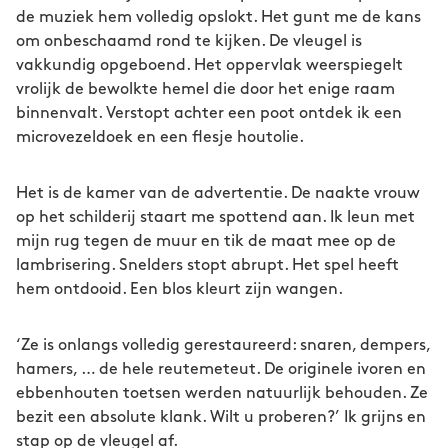
de muziek hem volledig opslokt. Het gunt me de kans
om onbeschaamd rond te kijken. De vleugel is
vakkundig opgeboend. Het oppervlak weerspiegelt
vrolijk de bewolkte hemel die door het enige raam
binnenvalt. Verstopt achter een poot ontdek ik een
microvezeldoek en een flesje houtolie.
Het is de kamer van de advertentie. De naakte vrouw
op het schilderij staart me spottend aan. Ik leun met
mijn rug tegen de muur en tik de maat mee op de
lambrisering. Snelders stopt abrupt. Het spel heeft
hem ontdooid. Een blos kleurt zijn wangen.
‘Ze is onlangs volledig gerestaureerd: snaren, dempers,
hamers, … de hele reutemeteut. De originele ivoren en
ebbenhouten toetsen werden natuurlijk behouden. Ze
bezit een absolute klank. Wilt u proberen?’ Ik grijns en
stap op de vleugel af.