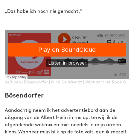
„Das habe ich noch nie gemacht.“
deBuren
Bösendorfer | Nick De Weerdt | Winnaar Het Rode Oor 2023
·
Bösendorfer
Aandachtig neem ik het advertentiebord aan de
uitgang van de Albert Heijn in me op, terwijl ik de
afgerekende wokmix en mie-noedels in mijn armen
klem. Wanneer mijn blik op de foto valt, gun ik mezelf