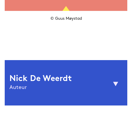
© Guus Møystad
Nick De Weerdt
Auteur
© Sarah Van Looy
woont met zijn echtgenoot en
Nick De Weerdt
hun pleegzoon in Antwerpen. Hij behaalde
een Master Nederlands aan de Universiteit