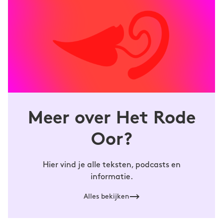
schrijver en storyteller. Zijn werk is een
mengelmoes waar verhaal, tekst, beeld,
waarheid en fictie in elkaar verweven zijn en
zich uiten in verschillende kunstvormen. Hij
put uit geschiedenis, fantasie en folklore, en is
gefascineerd door liminaliteit en de grenzen
en kwetsbaarheden van het lichaam. In 2023
maakte hij de illustraties bij de 8 beste
Het Rode Oor
verhalen van
.
Meer over Het Rode
Oor?
Hier vind je alle teksten, podcasts en
informatie.
Alles bekijken