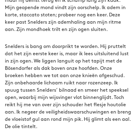
maar hij deinst terug en ik schamp lang zijn kaak.
Mijn geopende mond vindt zijn oorschelp. Ik adem in
korte, staccato stoten; probeer nog een keer. Deze
keer past Snelders zijn ademhaling aan mijn ritme
aan. Zijn mondhoek trilt en zijn ogen sluiten.
Snelders is bang om doorprikt te worden. Hij pruttelt
dat het zijn eerste keer is, maar ik lees uitsluitend lust
in zijn ogen. We liggen languit op het tapijt met de
Bösendorfer als dak boven onze hoofden. Onze
broeken hebben we tot aan onze knieën afgeschud.
Zijn onbehaarde lichaam ruikt naar rozenzeep. Ik
spuug tussen Snelders’ bilnaad en smeer het speeksel
open, waarbij mijn wijsvinger vlot binnenglijdt. Toch
reikt hij me van over zijn schouder het flesje houtolie
aan. Ik negeer de veiligheidswaarschuwingen en breng
de vloeistof gul aan rond mijn pik. Hij glimt als een aal.
De olie tintelt.