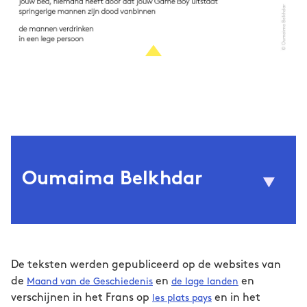
Oumaima Belkhdar
© Marianne Hommersom
(NL, 2000) is spoken word
Oumaima Belkhdar
artiest, dichter en prozaschrijver. Ze maakt
De teksten werden gepubliceerd op de websites van
deel uit van de Poetry Circle Eindhoven, werd
de
en
en
Maand van de Geschiedenis
de lage landen
geselecteerd voor Full Circle 2023 en is
verschijnen in het Frans op
en in het
les plats pays