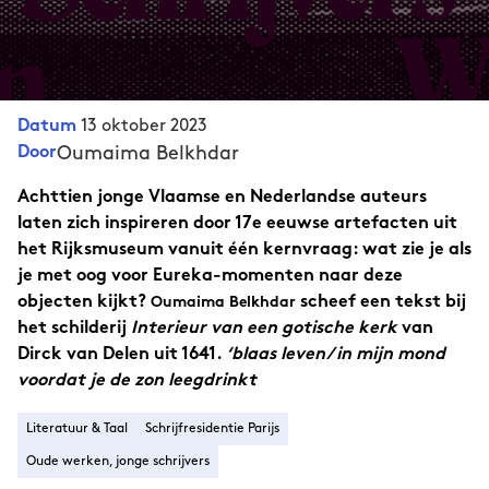
13 oktober 2023
Datum
Oumaima Belkhdar
Door
Achttien jonge Vlaamse en Nederlandse auteurs
laten zich inspireren door 17e eeuwse artefacten uit
het Rijksmuseum vanuit één kernvraag: wat zie je als
je met oog voor Eureka-momenten naar deze
objecten kijkt?
scheef een tekst bij
Oumaima Belkhdar
het schilderij
Interieur van een gotische kerk
van
Dirck van Delen uit 1641.
‘blaas leven/ in mijn mond
voordat je de zon leegdrinkt
Literatuur & Taal
Schrijfresidentie Parijs
Oude werken, jonge schrijvers