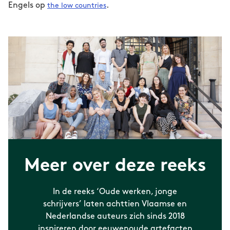
Vuurland-talent. Zij opent nog steeds kasten
Engels op
.
the low countries
in de hoop ooit Narnia aan te treffen; voor nu
verdwaalt ze vooral in de vraag: wie kunnen
wij zijn? Haar fantasierijke verhalen gaan
vaak over het grijze gebied tussen
maatschappelijke posities en identiteit.
Meer over deze reeks
In de reeks ‘Oude werken, jonge
schrijvers’ laten achttien Vlaamse en
Nederlandse auteurs zich sinds 2018
inspireren door eeuwenoude artefacten