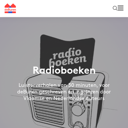
Radioboeken
Luisterverhalen van 30 minuten, voor
deBuren geschreven en ingelezen door
Vlaamse en Nederlandse auteurs