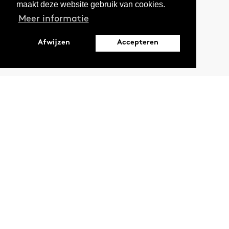
maakt deze website gebruik van cookies.
Meer informatie
Afwijzen
Accepteren
Leopoldstraat 6
1000 Brussel
Ontdekken
Verdiepen
Activiteiten
Thema's
Magazine
Reeksen
Oproepen en stages
Projecten
LAB
Podcasts