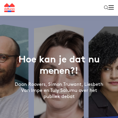
Hoe kan je dat nu
menen?!
Daan Roovers, Simon Truwant, Liesbeth
Van Impe en Tuly Salumu over het
publiek debat