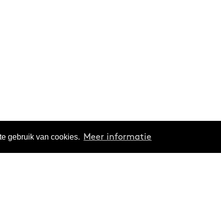
te gebruik van cookies.
Meer informatie
Verdiepen
Organisatie
Thema's
Over ons
Reeksen
Projecten