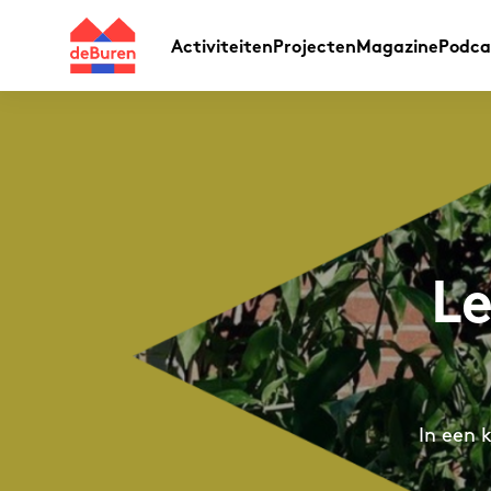
Activiteiten
Projecten
Magazine
Podca
L
In een 