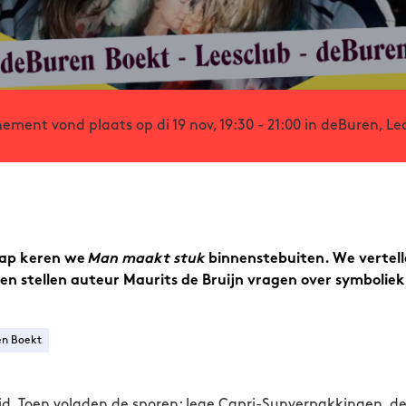
nement vond plaats op di 19 nov, 19:30 - 21:00 in deBuren, Le
hap keren we
Man maakt stuk
binnenstebuiten. We vertel
 en stellen auteur
Maurits de Bruijn
vragen over symboliek,
en Boekt
uid. Toen volgden de sporen: lege Capri-Sunverpakkingen, de