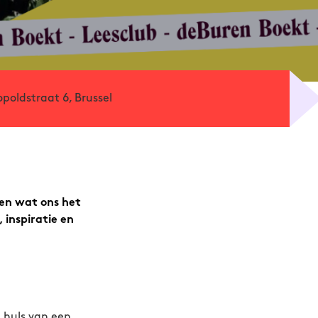
opoldstraat 6, Brussel
len wat ons het
 inspiratie en
 huls van een