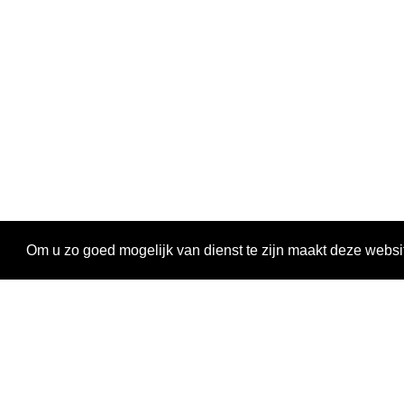
Om u zo goed mogelijk van dienst te zijn maakt deze websi
Ontdekken
Activiteiten
Magazine
Oproepen en stages