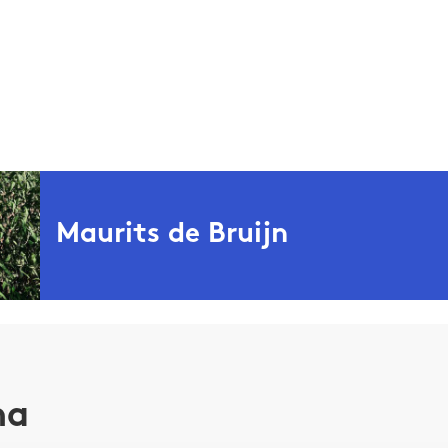
Maurits de Bruijn
is schrijver van drie romans en één autobiografisch b
Bruijn
n Holocaust
(2020).
Daarin onderzoekt De Bruijn hoe het oor
er ingrijpt op zijn leven. Dit voorjaar verscheen zijn nieuw
maakt stuk
bij Das Mag, over mannelijkheid, queerness,
ma
chap, wie ruimte in mag nemen en wie daarin wordt beper