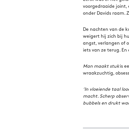
voorgedraaide joint,
onder Davids raam. Z
De nachten van de ku
weigert hij zich bij 
angst, verlangen of 
iets van ze terug. E
Man maakt stuk
is e
wraakzuchtig, obsess
‘In vloeiende taal lo
macht. Scherp observ
bubbels en drukt waar