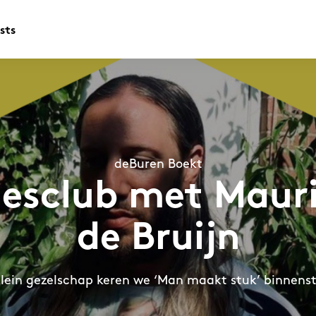
sts
deBuren Boekt
eesclub met Mauri
de Bruijn
klein gezelschap keren we ‘Man maakt stuk’ binnens