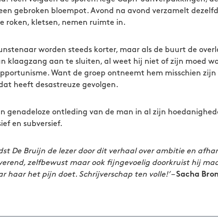
 een gebroken bloempot. Avond na avond verzamelt dezelfd
e roken, kletsen, nemen ruimte in.
nstenaar worden steeds korter, maar als de buurt de overla
hun klaagzang aan te sluiten, al weet hij niet of zijn moed 
opportunisme. Want de groep ontneemt hem misschien zijn 
n dat heeft desastreuze gevolgen.
en genadeloze ontleding van de man in al zijn hoedanighed
ief en subversief.
odst De Bruijn de lezer door dit verhaal over ambitie en afha
erend, zelfbewust maar ook fijngevoelig doorkruist hij ma
 haar het pijn doet. Schrijverschap ten volle!’
–
Sacha Bro