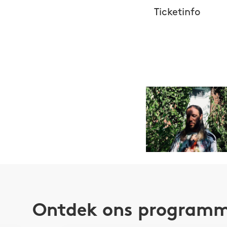
Ticketinfo
Maurits de 
titel
Ook mij
van zijn moed
roman
Man 
Ontdek ons program
kunstenaars