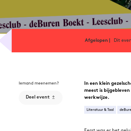
Dit eve
Afgelopen |
Iemand meenemen?
In een klein gezelsc
meest is bijgebleven
Deel event
werkwijze.
Literatuur & Taal
deBur
Eerst was er het gel