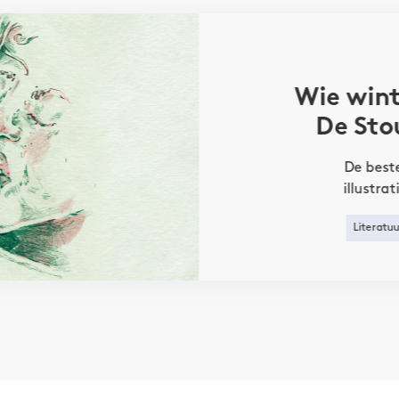
Wie wint
De Sto
De best
illustra
Literatuu