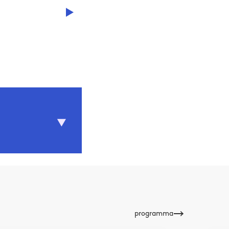
© Randy Vermeulen
oek met de
logsverleden
ste
programma
kt.