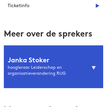
Ticketinfo
Meer over de sprekers
Janka Stoker
hoogleraar Leiderschap en
organisatieverandering RUG
is hoogleraar Leiderschap en
Janka Stoker
organisatieverandering aan de faculteit
Economie en Bedrijfskunde van de