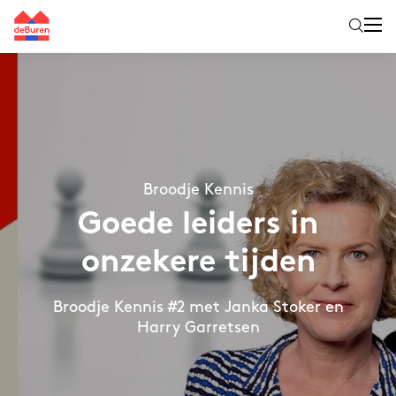
Broodje Kennis
Goede leiders in
onzekere tijden
Broodje Kennis #2 met Janka Stoker en
Harry Garretsen