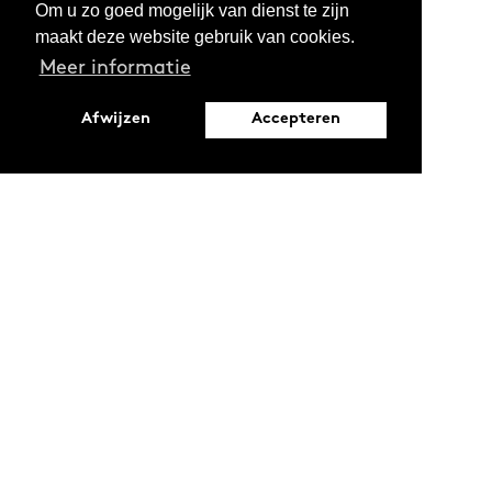
Om u zo goed mogelijk van dienst te zijn
maakt deze website gebruik van cookies.
Meer informatie
Afwijzen
Accepteren
Leopoldstraat 6
1000 Brussel
Ontdekken
Verdiepen
Activiteiten
Thema's
Magazine
Reeksen