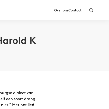
Over ons
Contact
Harold K
burgse dialect van
zelf een soort drang
 niet.” Met het lied