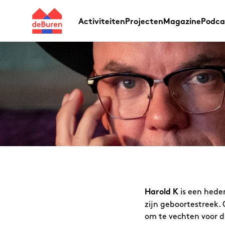
Activiteiten
Projecten
Magazine
Podca
is een hede
Harold K
zijn geboortestreek. 
om te vechten voor div