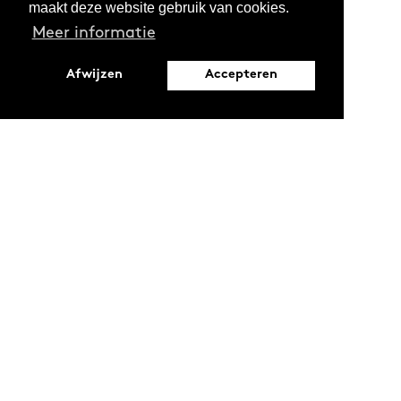
maakt deze website gebruik van cookies.
Meer informatie
Afwijzen
Accepteren
Leopoldstraat 6
1000 Brussel
Ontdekken
Verdiepen
Activiteiten
Thema's
Magazine
Reeksen
Oproepen en stages
Projecten
LAB
Podcasts