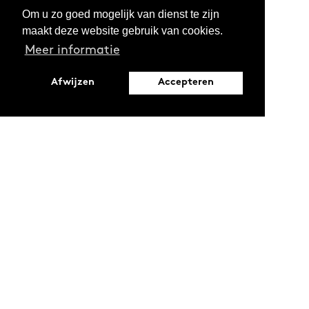
Om u zo goed mogelijk van dienst te zijn
maakt deze website gebruik van cookies.
Meer informatie
Afwijzen
Accepteren
Leopoldstraat 6
1000 Brussel
Ontdekken
Verdiepen
Activiteiten
Thema's
Magazine
Reeksen