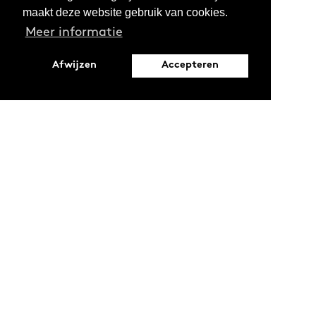
maakt deze website gebruik van cookies.
Meer informatie
Afwijzen
Accepteren
Leopoldstraat 6
1000 Brussel
Ontdekken
Verdiepen
Activiteiten
Thema's
Magazine
Reeksen
Oproepen en stages
Projecten