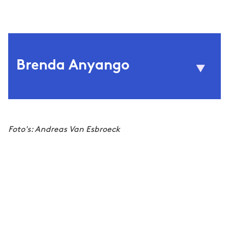
Brenda Anyango
Sarah Van Looy
(1992) is een zelfstandig
Brenda Anyango
klinisch psycholoog onder de naam
–
SemaNami
Foto's: Andreas Van Esbroeck
wat
‘praat met mij’
betekent in haar
moedertaal Swahili. Ze behaalde haar master
in Klinische Psychologie aan de Vrije
Universiteit Brussel en rondde haar
postgraduaat in Gedragstherapie af aan de
Katholieke Universiteit Leuven. Als Zwarte
psycholoog is Brenda gepassioneerd door het
snijvlak van mentale gezondheid en sociale