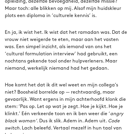
opleiding, dezelfde bevoegdheid, dezelfde missie?
Maar toch: alle blikken op mij. Alsof mijn huidskleur
plots een diploma in ‘culturele kennis’ is.
En ja, ik wist het. Ik wist dat het ramadan was. Dat de
vrouw niet weigerde te eten, maar aan het vasten
was. Een simpel inzicht, als iemand van ons het
‘cultural formulation interview’ had gebruikt, een
nochtans gekende tool onder hulpverleners. Maar
niemand, werkelijk niemand had het gedaan.
Hoe komt het dat ik dit wel weet en mijn collega’s
niet? Boosheid borrelde op — rechtvaardig, maar
gevaarlijk. Want ergens in mijn achterhoofd klonk die
stem: ‘Pas op. Let op wat je zegt. Hoe je kijkt. Hoe je
klinkt.’ Eén verkeerde toon en ik ben weer die ‘
angry
black woman’
. Dus ik slik. Adem in. Adem uit.
Code
switch
. Lach beleefd. Vertaal mezelf in hun taal van