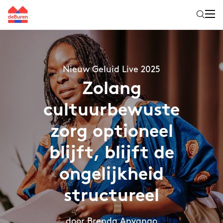
Nieuw Geluid Live 2025
Zolang
cultuurbewuste
zorg optioneel
blijft, blijft de
ongelijkheid
structureel
door Brenda Anyango