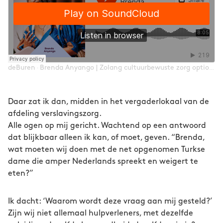
deBuren
Brenda Anyango | Zolang cultuurbewuste zorg optioneel blijft, blijft de ongelijkheid structureel | Nieuw Geluid Live 2025
·
Daar zat ik dan, midden in het vergaderlokaal van de
afdeling verslavingszorg.
Alle ogen op mij gericht. Wachtend op een antwoord
dat blijkbaar alleen ik kan, of moet, geven. “Brenda,
wat moeten wij doen met de net opgenomen Turkse
dame die amper Nederlands spreekt en weigert te
eten?”
Ik dacht: ‘Waarom wordt deze vraag aan mij gesteld?’
Zijn wij niet allemaal hulpverleners, met dezelfde