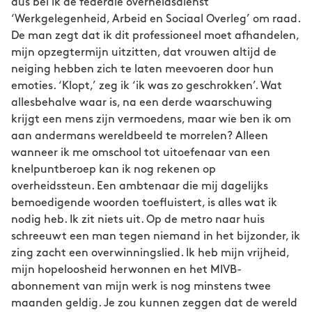
dus bel ik de federale overheidsdienst
‘Werkgelegenheid, Arbeid en Sociaal Overleg’ om raad.
De man zegt dat ik dit professioneel moet afhandelen,
mijn opzegtermijn uitzitten, dat vrouwen altijd de
neiging hebben zich te laten meevoeren door hun
emoties. ‘Klopt,’ zeg ik ‘ik was zo geschrokken’. Wat
allesbehalve waar is, na een derde waarschuwing
krijgt een mens zijn vermoedens, maar wie ben ik om
aan andermans wereldbeeld te morrelen? Alleen
wanneer ik me omschool tot uitoefenaar van een
knelpuntberoep kan ik nog rekenen op
overheidssteun. Een ambtenaar die mij dagelijks
bemoedigende woorden toefluistert, is alles wat ik
nodig heb. Ik zit niets uit. Op de metro naar huis
schreeuwt een man tegen niemand in het bijzonder, ik
zing zacht een overwinningslied. Ik heb mijn vrijheid,
mijn hopeloosheid herwonnen en het MIVB-
abonnement van mijn werk is nog minstens twee
maanden geldig. Je zou kunnen zeggen dat de wereld