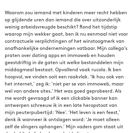
Waarom zou iemand met kinderen meer recht hebben
op glijdende uren dan iemand die over uitzonderlijk
weinig arbeidsvreugde beschikt? Rond het tijdstip
waarop mijn wekker gaat, ben ik nu eenmaal niet voor
contractuele verplichtingen of het winstoogmerk van
onafhankelijke ondernemingen vatbaar. Mijn collega’s
praten over dating apps en immoweb en houden
geestdriftig in de gaten uit welke bestanddelen mijn
middagmaal bestaat. Opvallend vaak rucola. Ik ben
hoopvol, we vinden ooit een raakvlak. ‘Ik hou ook van
het internet,’ zeg ik: ‘niet per se van immoweb, maar
wel van andere sites.’ Het was goed geprobeerd. Als
me wordt gevraagd of ik een clickable banner kan
ontwerpen schreeuw ik in een late heropstoot van
mijn peuterpubertijd: ‘Nee’. ‘Het leven is een feest,’
denk ik wanneer ik ontslagen word: ‘Je moet alleen
zelf de slingers ophangen.’ Mijn vaders gsm staat uit