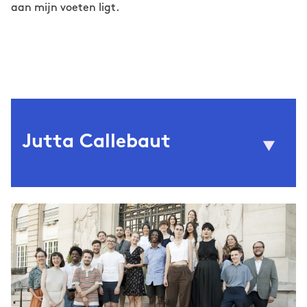
aan mijn voeten ligt.
Jutta Callebaut
© Marianne Hommersom
(1992) werkte in verschillende
Jutta Callebaut
internationale dolfinaria. Ze bestudeerde hoe
het gedwongen uitvoeren van salto’s in ruil
voor diepgevroren schelvis de zelfwaarde van
jonge zeeleeuwen aantast. Bìjna behaalde ze
haar doctoraat gedragsbiologie, maar een
bond van verbolgen zeeleeuwenshow-