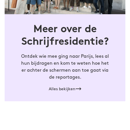
organisatoren wist de publicatie van haar
onderzoek te voorkomen. Nu studeert ze
Woordkunst aan het Conservatorium van
Antwerpen in de hoop haar resultaten alsnog
Meer over de
te openbaren, zij het in dichtvorm. Ze schrijft
Schrijfresidentie?
uitsluitend fictie en boze lezersbrieven. Ze
Forelletje
won met haar theatertekst ‘
’ de
Afstudeerprijs 2021.
Ontdek wie mee ging naar Parijs, lees al
hun bijdragen en kom te weten hoe het
Alles bekijken
er achter de schermen aan toe gaat via
de reportages.
Alles bekijken