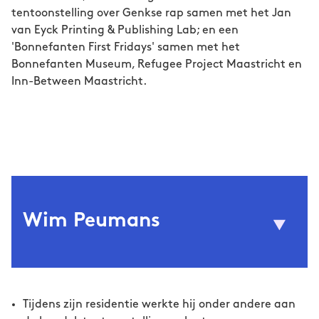
tentoonstelling over Genkse rap samen met het Jan
van Eyck Printing & Publishing Lab; en een
'Bonnefanten First Fridays' samen met het
Bonnefanten Museum, Refugee Project Maastricht en
Inn-Between Maastricht.
Wim Peumans
© Thomas Sweertvaegher
(1984) is schrijver en
Wim Peumans
Tijdens zijn residentie werkte hij onder andere aan
antropoloog. Hij behaalde een doctoraat in