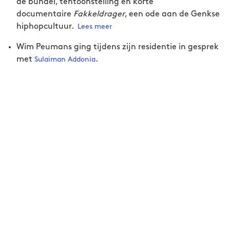
de bundel, tentoonstelling en korte
antropologie (KU Leuven) en was verbonden
documentaire
aan de universiteiten van Kent (Canterbury)
Fakkeldrager
, een ode aan de Genkse
hiphopcultuur.
en Witwatersrand (Johannesburg). Wim
Lees meer
publiceerde een politieke biografie en twee
Wim Peumans ging tijdens zijn residentie in gesprek
bekroonde academische boeken over
met
.
Sulaiman Addonia
seksualiteit, migratie en religie, waaronder
Queer Muslims in Europe
(2018, Bloomsbury).
Hij ontving de Marguerite Lefèvreprijs voor
Genderstudies (2010) en een Honorable
Mention van de Association for Middle East
Women’s Studies Book Award (2019). Zijn
laatste boek,
Habibi
(Vrijdag, 2021) was
genomineerd voor de Diversity Award 2021 van
çavaria.