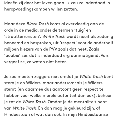
ideeën zij door het leven gaan. Ik zou ze inderdaad in
heropvoedingskampen willen zetten.
Maar deze
Black Trash
komt al overvloedig aan de
orde in de media, onder de termen ‘tuig’ en
‘straatterroristen’.
White Trash
wordt nooit als zodanig
benoemd en besproken, uit ’respect’ voor de anderhalf
miljoen kiezers van de PVV zoals dat heet. Zoals
‘bobbie’ zei: dat is inderdaad erg aanmatigend. Van:
vergeef ze, ze weten niet beter.
Je zou moeten zeggen: niet omdat je
White Trash
bent
stem je op Wilders, maar andersom: als je Wilders
stemt (en daarmee dus aantoont geen respect te
hebben voor welke morele autoriteit dan ook), behoor
je tot de
White Trash
. Omdat je de mentaliteit hebt
van
White Trash
. En dan mag je gekleurd zijn, of
Hindoestaan of wat dan ook. In mijn Hindoestaanse