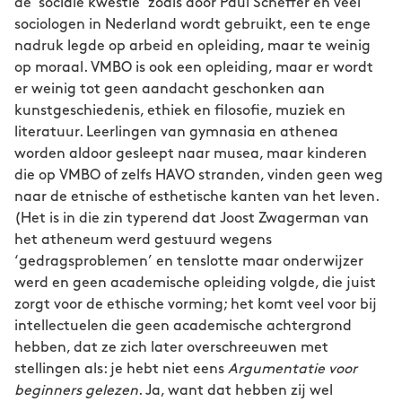
de ’sociale kwestie’ zoals door Paul Scheffer en veel
sociologen in Nederland wordt gebruikt, een te enge
nadruk legde op arbeid en opleiding, maar te weinig
op moraal. VMBO is ook een opleiding, maar er wordt
er weinig tot geen aandacht geschonken aan
kunstgeschiedenis, ethiek en filosofie, muziek en
literatuur. Leerlingen van gymnasia en athenea
worden aldoor gesleept naar musea, maar kinderen
die op VMBO of zelfs HAVO stranden, vinden geen weg
naar de etnische of esthetische kanten van het leven.
(Het is in die zin typerend dat Joost Zwagerman van
het atheneum werd gestuurd wegens
‘gedragsproblemen’ en tenslotte maar onderwijzer
werd en geen academische opleiding volgde, die juist
zorgt voor de ethische vorming; het komt veel voor bij
intellectuelen die geen academische achtergrond
hebben, dat ze zich later overschreeuwen met
stellingen als: je hebt niet eens
Argumentatie voor
beginners gelezen
. Ja, want dat hebben zij wel