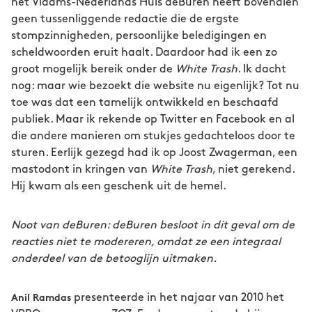
het Vlaams-Nederlands Huis deBuren heeft bovendien
geen tussenliggende redactie die de ergste
stompzinnigheden, persoonlijke beledigingen en
scheldwoorden eruit haalt. Daardoor had ik een zo
groot mogelijk bereik onder de
White Trash
. Ik dacht
nog: maar wie bezoekt die website nu eigenlijk? Tot nu
toe was dat een tamelijk ontwikkeld en beschaafd
publiek. Maar ik rekende op Twitter en Facebook en al
die andere manieren om stukjes gedachteloos door te
sturen. Eerlijk gezegd had ik op Joost Zwagerman, een
mastodont in kringen van
White Trash
, niet gerekend.
Hij kwam als een geschenk uit de hemel.
Noot van deBuren: deBuren besloot in dit geval om de
reacties niet te modereren, omdat ze een integraal
onderdeel van de betooglijn uitmaken.
presenteerde in het najaar van 2010 het
Anil Ramdas