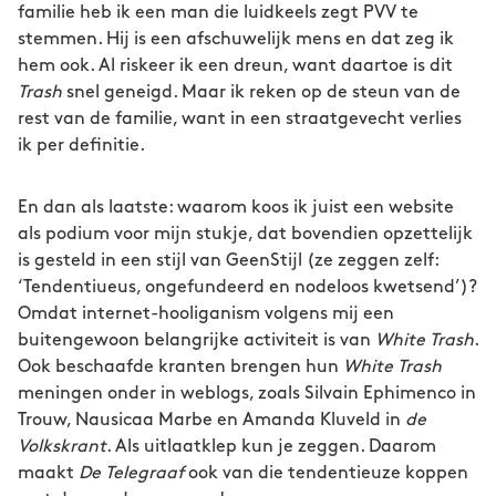
familie heb ik een man die luidkeels zegt PVV te
stemmen. Hij is een afschuwelijk mens en dat zeg ik
hem ook. Al riskeer ik een dreun, want daartoe is dit
Trash
snel geneigd. Maar ik reken op de steun van de
rest van de familie, want in een straatgevecht verlies
ik per definitie.
En dan als laatste: waarom koos ik juist een website
als podium voor mijn stukje, dat bovendien opzettelijk
is gesteld in een stijl van GeenStijl (ze zeggen zelf:
‘Tendentiueus, ongefundeerd en nodeloos kwetsend’)?
Omdat internet-hooliganism volgens mij een
buitengewoon belangrijke activiteit is van
White Trash
.
Ook beschaafde kranten brengen hun
White Trash
meningen onder in weblogs, zoals Silvain Ephimenco in
Trouw, Nausicaa Marbe en Amanda Kluveld in
de
Volkskrant
. Als uitlaatklep kun je zeggen. Daarom
maakt
De Telegraaf
ook van die tendentieuze koppen