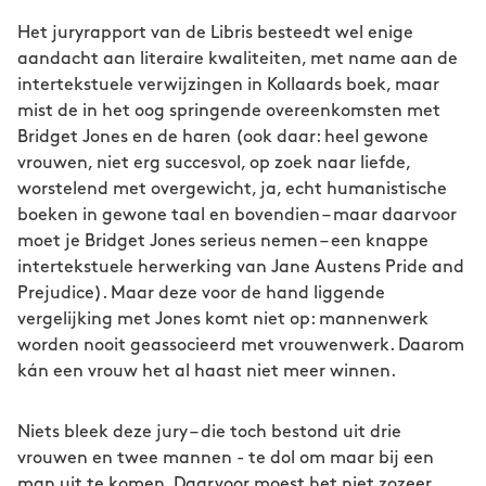
Het juryrapport van de Libris besteedt wel enige
aandacht aan literaire kwaliteiten, met name aan de
intertekstuele verwijzingen in Kollaards boek, maar
mist de in het oog springende overeenkomsten met
Bridget Jones en de haren (ook daar: heel gewone
vrouwen, niet erg succesvol, op zoek naar liefde,
worstelend met overgewicht, ja, echt humanistische
boeken in gewone taal en bovendien – maar daarvoor
moet je Bridget Jones serieus nemen – een knappe
intertekstuele herwerking van Jane Austens Pride and
Prejudice). Maar deze voor de hand liggende
vergelijking met Jones komt niet op: mannenwerk
worden nooit geassocieerd met vrouwenwerk. Daarom
kán een vrouw het al haast niet meer winnen.
Niets bleek deze jury – die toch bestond uit drie
vrouwen en twee mannen - te dol om maar bij een
man uit te komen. Daarvoor moest het niet zozeer