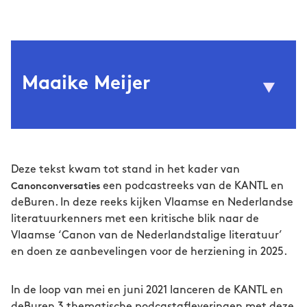
Maaike Meijer
(1949) is biograaf,
Maaike Meijer
literatuurwetenschapper en emeritus
Deze tekst kwam tot stand in het kader van
hoogleraar genderstudies aan de Universiteit
een podcastreeks van de KANTL en
Canonconversaties
Maastricht. Zij schrijft over poëzie, populaire
deBuren. In deze reeks kijken Vlaamse en Nederlandse
cultuur, biografie, feminisme en hedendaagse
literatuurkenners met een kritische blik naar de
verbeeldingen van mannelijkheid. In 2011
Vlaamse ‘Canon van de Nederlandstalige literatuur’
verscheen haar biografie van de dichter M.
en doen ze aanbevelingen voor de herziening in 2025.
Vasalis, die zeven drukken beleefde.
In de loop van mei en juni 2021 lanceren de KANTL en
deBuren 3 thematische podcastafleveringen met deze