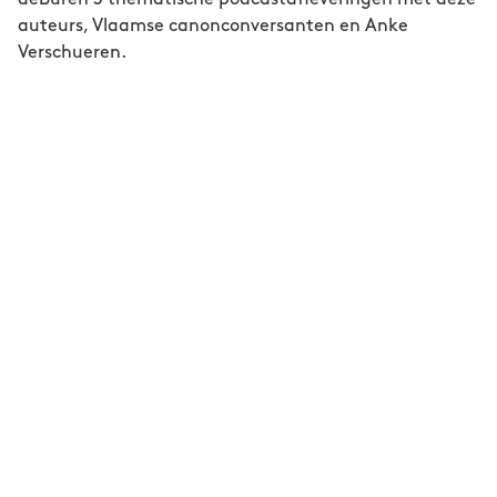
In 2015 maakte zij samen met Joost Kircz
auteurs, Vlaamse canonconversanten en Anke
Stoeten ritseldingen, een
Verschueren.
schrijversprentenboek over F. Harmsen van
Beek. Haar Hemelse mevrouw Frederike, een
biografie over F. Harmsen van Beek verscheen
eind 2018 en werd genomineerd voor de Book
Spot Prijs. Zij werkt nu aan een boek over
hedendaagse verbeeldingen van
mannelijkheid, te verschijnen bij De Bezige Bij,
waaruit voorpublicaties verschijnen in De
Groene Amsterdammer.