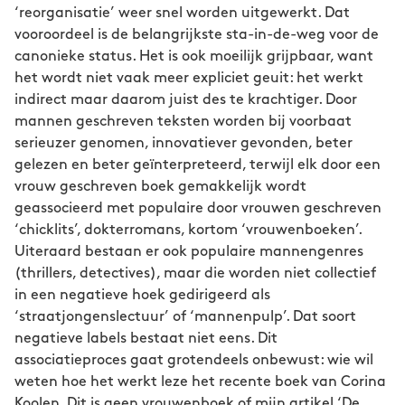
‘reorganisatie’ weer snel worden uitgewerkt. Dat
vooroordeel is de belangrijkste sta-in-de-weg voor de
canonieke status. Het is ook moeilijk grijpbaar, want
het wordt niet vaak meer expliciet geuit: het werkt
indirect maar daarom juist des te krachtiger. Door
mannen geschreven teksten worden bij voorbaat
serieuzer genomen, innovatiever gevonden, beter
gelezen en beter geïnterpreteerd, terwijl elk door een
vrouw geschreven boek gemakkelijk wordt
geassocieerd met populaire door vrouwen geschreven
‘chicklits’, dokterromans, kortom ‘vrouwenboeken’.
Uiteraard bestaan er ook populaire mannengenres
(thrillers, detectives), maar die worden niet collectief
in een negatieve hoek gedirigeerd als
‘straatjongenslectuur’ of ‘mannenpulp’. Dat soort
negatieve labels bestaat niet eens. Dit
associatieproces gaat grotendeels onbewust: wie wil
weten hoe het werkt leze het recente boek van Corina
Koolen, Dit is geen vrouwenboek of mijn artikel ‘De