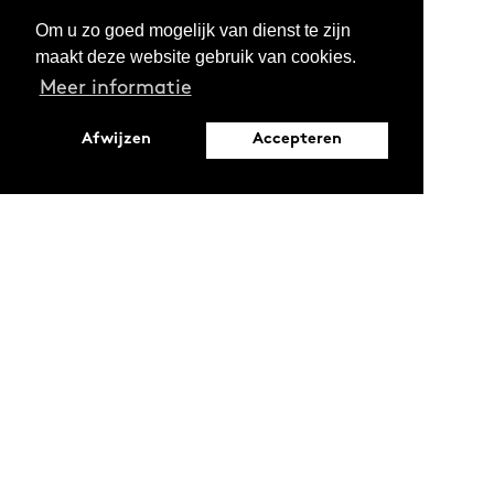
Om u zo goed mogelijk van dienst te zijn
maakt deze website gebruik van cookies.
Meer informatie
Afwijzen
Accepteren
Leopoldstraat 6
1000 Brussel
Ontdekken
Verdiepen
Activiteiten
Thema's