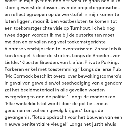
Voort! In mijn ijver om aan het werk te gaan ben ik zo
stom geweest de dossiers over de projectorganisaties
en reflectiegroepen op de werktafel in mijn kamer te
laten liggen, maar ik ben vastbesloten te komen tot
een toekomstgerichte visie op Turnhout. Ik heb nog
twee dagen voordat ik me bij de autoriteiten moet
melden en er vallen nog veel toekomstgerichte
Vlaamse verschijnselen te inventariseren. Zo snel als ik
kan kreupel ik door de straten. Langs de Broeders van
Liefde. ‘Klooster Broeders van Liefde. Private Parking.
Parkeren enkel met toestemming.’ Langs de Ierse Pub.
‘Mc Cormack beschikt overal over bewakingscamera’s.
In geval van geweld en/of beschadiging van eigendom
zal het beeldmateriaal in alle gevallen worden
overgedragen aan de politie.’ Langs de modezaken.
‘Elke winkeldiefstal wordt door de politie serieus
genomen en zal een gevolg krijgen.’ Langs de
gevangenis. ‘Totaalopdracht voor het bouwen van een
nieuwe penitentiaire vleugel’. Langs het justitiehuis