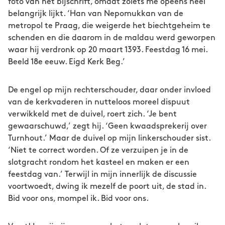
foto van het bijschrift, omdat zoiets me opeens heel
belangrijk lijkt. ‘Han van Nepomukkan van de
metropol te Praag, die weigerde het biechtgeheim te
schenden en die daarom in de maldau werd geworpen
waar hij verdronk op 20 maart 1393. Feestdag 16 mei.
Beeld 18e eeuw. Eigd Kerk Beg.’
De engel op mijn rechterschouder, daar onder invloed
van de kerkvaderen in nutteloos moreel dispuut
verwikkeld met de duivel, roert zich. ‘Je bent
gewaarschuwd,’ zegt hij. ‘Geen kwaadsprekerij over
Turnhout.’ Maar de duivel op mijn linkerschouder sist.
‘Niet te correct worden. Of ze verzuipen je in de
slotgracht rondom het kasteel en maken er een
feestdag van.’ Terwijl in mijn innerlijk de discussie
voortwoedt, dwing ik mezelf de poort uit, de stad in.
Bid voor ons, mompel ik. Bid voor ons.