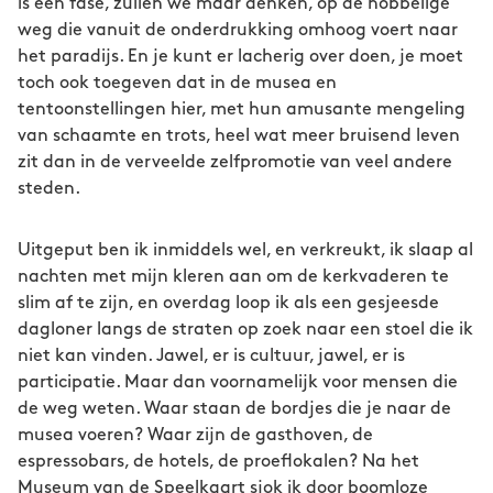
is een fase, zullen we maar denken, op de hobbelige
weg die vanuit de onderdrukking omhoog voert naar
het paradijs. En je kunt er lacherig over doen, je moet
toch ook toegeven dat in de musea en
tentoonstellingen hier, met hun amusante mengeling
van schaamte en trots, heel wat meer bruisend leven
zit dan in de verveelde zelfpromotie van veel andere
steden.
Uitgeput ben ik inmiddels wel, en verkreukt, ik slaap al
nachten met mijn kleren aan om de kerkvaderen te
slim af te zijn, en overdag loop ik als een gesjeesde
dagloner langs de straten op zoek naar een stoel die ik
niet kan vinden. Jawel, er is cultuur, jawel, er is
participatie. Maar dan voornamelijk voor mensen die
de weg weten. Waar staan de bordjes die je naar de
musea voeren? Waar zijn de gasthoven, de
espressobars, de hotels, de proeflokalen? Na het
Museum van de Speelkaart sjok ik door boomloze