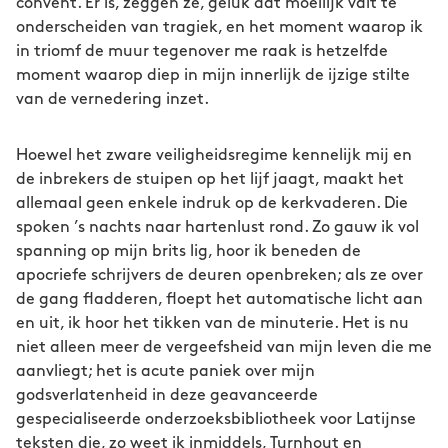
convent. Er is, zeggen ze, geluk dat moeilijk valt te
onderscheiden van tragiek, en het moment waarop ik
in triomf de muur tegenover me raak is hetzelfde
moment waarop diep in mijn innerlijk de ijzige stilte
van de vernedering inzet.
Hoewel het zware veiligheidsregime kennelijk mij en
de inbrekers de stuipen op het lijf jaagt, maakt het
allemaal geen enkele indruk op de kerkvaderen. Die
spoken ’s nachts naar hartenlust rond. Zo gauw ik vol
spanning op mijn brits lig, hoor ik beneden de
apocriefe schrijvers de deuren openbreken; als ze over
de gang fladderen, floept het automatische licht aan
en uit, ik hoor het tikken van de minuterie. Het is nu
niet alleen meer de vergeefsheid van mijn leven die me
aanvliegt; het is acute paniek over mijn
godsverlatenheid in deze geavanceerde
gespecialiseerde onderzoeksbibliotheek voor Latijnse
teksten die, zo weet ik inmiddels, Turnhout en