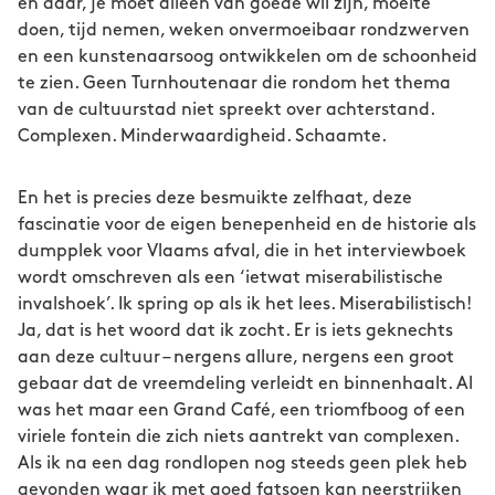
en daar, je moet alleen van goede wil zijn, moeite
doen, tijd nemen, weken onvermoeibaar rondzwerven
en een kunstenaarsoog ontwikkelen om de schoonheid
te zien. Geen Turnhoutenaar die rondom het thema
van de cultuurstad niet spreekt over achterstand.
Complexen. Minderwaardigheid. Schaamte.
En het is precies deze besmuikte zelfhaat, deze
fascinatie voor de eigen benepenheid en de historie als
dumpplek voor Vlaams afval, die in het interviewboek
wordt omschreven als een ‘ietwat miserabilistische
invalshoek’. Ik spring op als ik het lees. Miserabilistisch!
Ja, dat is het woord dat ik zocht. Er is iets geknechts
aan deze cultuur – nergens allure, nergens een groot
gebaar dat de vreemdeling verleidt en binnenhaalt. Al
was het maar een Grand Café, een triomfboog of een
viriele fontein die zich niets aantrekt van complexen.
Als ik na een dag rondlopen nog steeds geen plek heb
gevonden waar ik met goed fatsoen kan neerstrijken