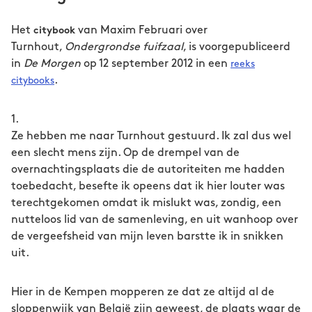
Het
van Maxim Februari over
citybook
Turnhout,
Ondergrondse fuifzaal
, is voorgepubliceerd
in
De Morgen
op 12 september 2012 in een
reeks
.
citybooks
1.
Ze hebben me naar Turnhout gestuurd. Ik zal dus wel
een slecht mens zijn. Op de drempel van de
overnachtingsplaats die de autoriteiten me hadden
toebedacht, besefte ik opeens dat ik hier louter was
terechtgekomen omdat ik mislukt was, zondig, een
nutteloos lid van de samenleving, en uit wanhoop over
de vergeefsheid van mijn leven barstte ik in snikken
uit.
Hier in de Kempen mopperen ze dat ze altijd al de
sloppenwijk van België zijn geweest, de plaats waar de