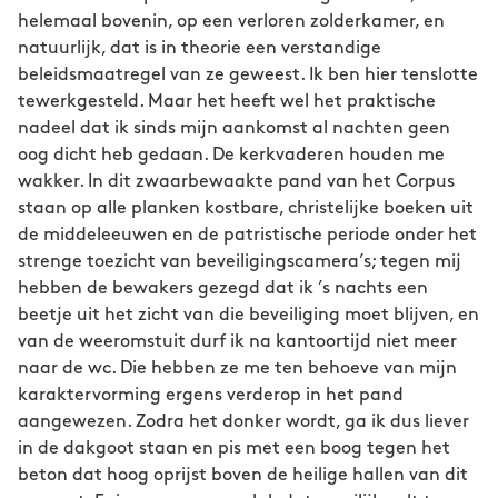
helemaal bovenin, op een verloren zolderkamer, en
natuurlijk, dat is in theorie een verstandige
beleidsmaatregel van ze geweest. Ik ben hier tenslotte
tewerkgesteld. Maar het heeft wel het praktische
nadeel dat ik sinds mijn aankomst al nachten geen
oog dicht heb gedaan. De kerkvaderen houden me
wakker. In dit zwaarbewaakte pand van het Corpus
staan op alle planken kostbare, christelijke boeken uit
de middeleeuwen en de patristische periode onder het
strenge toezicht van beveiligingscamera’s; tegen mij
hebben de bewakers gezegd dat ik ’s nachts een
beetje uit het zicht van die beveiliging moet blijven, en
van de weeromstuit durf ik na kantoortijd niet meer
naar de wc. Die hebben ze me ten behoeve van mijn
karaktervorming ergens verderop in het pand
aangewezen. Zodra het donker wordt, ga ik dus liever
in de dakgoot staan en pis met een boog tegen het
beton dat hoog oprijst boven de heilige hallen van dit