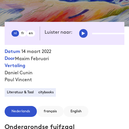
Luister naar:
nl
fr
en
14 maart 2022
Datum
Door
Maxim Februari
Vertaling
Daniel Cunin
Paul Vincent
Literatuur & Taal
citybooks
Nederlands
français
English
Ondergrondse fuifzaal