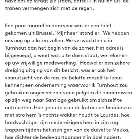
haveloos op straat zie staan, barst ik in huilen uit, de
tranen vermengen zich met de regen.
Een paar maanden daarvoor was er een brief
gekomen uit Brussel. ‘Mijnheer’ stond er. ‘We hebben
ons oog op u laten vallen. We verwachten u in
Turnhout aan het begin van de zomer. Het adres is
bijgevoegd, u weet wat u te doen staat, we rekenen
op uw vrijwillige medewerking.’ Hoewel er een zekere
dreiging uitging van dit bericht, was er ook het
vooruitzicht van de reis, de belofte mezelf te leren
kennen; een onderneming waarvoor ik Turnhout zou
gebruiken ongeveer zoals een pelgrim de hindernissen
op zijn weg naar Santiago gebruikt om zichzelf te
ontmoeten. Hoe genadelozer de katoenen beddenzak
met stro hem ’s nachts wakker houdt te Lourdes, hoe
hardvochtiger zijn medereizigers hem in zijn rug
trappen tijdens het stenigen van de duivel te Mekka,
hoe dichter de bedevaartganger zijn doel nadert.