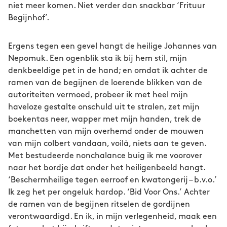
niet meer komen. Niet verder dan snackbar ‘Frituur
Begijnhof’.
Ergens tegen een gevel hangt de heilige Johannes van
Nepomuk. Een ogenblik sta ik bij hem stil, mijn
denkbeeldige pet in de hand; en omdat ik achter de
ramen van de begijnen de loerende blikken van de
autoriteiten vermoed, probeer ik met heel mijn
haveloze gestalte onschuld uit te stralen, zet mijn
boekentas neer, wapper met mijn handen, trek de
manchetten van mijn overhemd onder de mouwen
van mijn colbert vandaan, voilà, niets aan te geven.
Met bestudeerde nonchalance buig ik me voorover
naar het bordje dat onder het heiligenbeeld hangt.
‘Beschermheilige tegen eerroof en kwatongerij – b.v.o.’
Ik zeg het per ongeluk hardop. ‘Bid Voor Ons.’ Achter
de ramen van de begijnen ritselen de gordijnen
verontwaardigd. En ik, in mijn verlegenheid, maak een