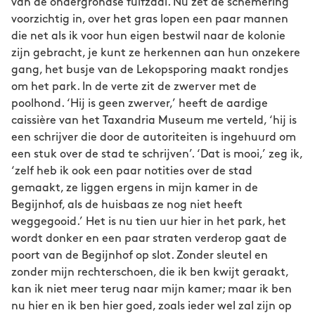
van de ondergrondse fuifzaal. Nu zet de schemering
voorzichtig in, over het gras lopen een paar mannen
die net als ik voor hun eigen bestwil naar de kolonie
zijn gebracht, je kunt ze herkennen aan hun onzekere
gang, het busje van de Lekopsporing maakt rondjes
om het park. In de verte zit de zwerver met de
poolhond. ‘Hij is geen zwerver,’ heeft de aardige
caissière van het Taxandria Museum me verteld, ‘hij is
een schrijver die door de autoriteiten is ingehuurd om
een stuk over de stad te schrijven’. ‘Dat is mooi,’ zeg ik,
‘zelf heb ik ook een paar notities over de stad
gemaakt, ze liggen ergens in mijn kamer in de
Begijnhof, als de huisbaas ze nog niet heeft
weggegooid.’ Het is nu tien uur hier in het park, het
wordt donker en een paar straten verderop gaat de
poort van de Begijnhof op slot. Zonder sleutel en
zonder mijn rechterschoen, die ik ben kwijt geraakt,
kan ik niet meer terug naar mijn kamer; maar ik ben
nu hier en ik ben hier goed, zoals ieder wel zal zijn op