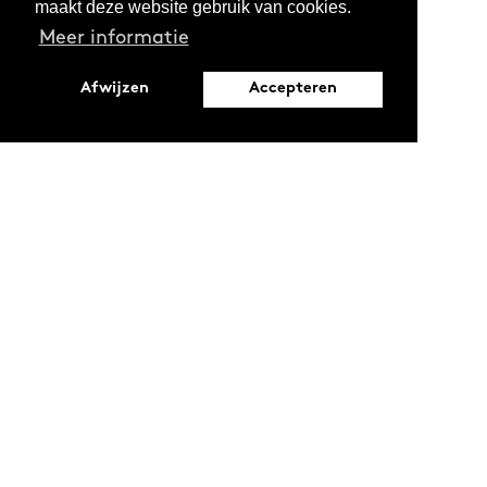
maakt deze website gebruik van cookies.
Meer informatie
Afwijzen
Accepteren
Leopoldstraat 6
1000 Brussel
Ontdekken
Verdiepen
Activiteiten
Thema's
Magazine
Reeksen
Oproepen en stages
Projecten
LAB
Podcasts