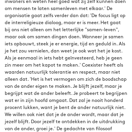
inwoners en weten heel goed wat zij zelf kunnen doen
om mensen te laten samenleven met elkaar.' De
organisatie gaat zelfs verder dan dat: 'De focus ligt op
de interreligieuze dialoog, maar er is meer. Het gaat
bij ons niet alleen om het letterlijke "samen-leven",
maar ook om samen dingen doen. Wanneer je samen
iets opbouwt, steek je er energie, tijd en geduld in. Als
je het zou vernielen, dan weet je ook wat het je kost.
Als je eenmaal in iets hebt geïnvesteerd, heb je geen
zin meer om het kapot te maken.' Coexister heeft als
waarden natuurlijk tolerantie en respect, maar niet
alleen dat. 'Het is het vermogen om zich de boodschap
van de ander eigen te maken. Je blijft jezelf, maar je
begrijpt wat de ander beleeft. Je probeert te begrijpen
wat er in zijn hoofd omgaat. Dat zal je nooit honderd
procent lukken, want je bent de ander natuurlijk niet.
We willen ook niet dat je de ander wordt, maar dat je
jezelf blijft. Door jezelf te ontdekken in de uitdrukking
van de ander, groei je.' De gedachte van filosoof