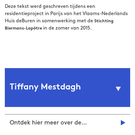
Deze tekst werd geschreven tijdens een
residentieproject in Parijs van het Vlaams-Nederlands
Huis deBuren in samenwerking met de
Stichting
in de zomer van 2015.
Biermans-Lapôtre
Tiffany Mestdagh
Marianne Hommersom
(1989) is een viertalige
Tiffany Mestdagh
Ontdek hier meer over de
journaliste. Ze houdt van de wereld en van
andere culturen. Ze werkt als
schrijfresidentie!