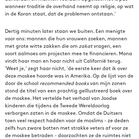
wanneer traditie de overhand neemt op religie, op wat
in de Koran staat, dat de problemen ontstaan.'
Dertig minuten later staan we buiten. Een menigte
voor ons: mannen die hun vrouwen zoeken, mannen
met grote witte zakken die om
zakat
vragen, een
soort aalmoes om projecten mee te financieren. Mona
vindt haar man en haar nicht uit Californië terug.
'Weet je,' zegt haar nicht, 'de eerste keer dat ik over
deze moskee hoorde was in Amerika. Op de lijst van de
door de school
recommended books
van mijn zonen
stond de titel van een prachtig geïllustreerd boek over
de moskee. Het vertelde het verhaal van Joodse
kinderen die tijdens de Tweede Wereldoorlog
verborgen zaten in de moskee. Omdat de Duitsers
toen veel respect hadden voor de moslims - ze deden
zelfs hun zware botten met strakke veters af voor ze
de moskee betraden - doorzochten ze de ruimtes niet