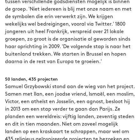
tussen verschillende godsdiensten mogelijk is binnen
de groep. 'Niet iedereen is blij met onze naam en met
de symbolen die erin verwerkt zijn. We krijgen
wekelijks wel bedreigingen, vooral via Twitter.' 1800
jongeren uit heel Frankrijk, verspreid over 21 lokale
groepen, zo groot is de organisatie al geworden sinds
haar oprichting in 2009. 'De volgende stap is naar het
buitenland trekken. We starten in Brussel en hopen
daarna in de rest van Europa te groeien.'
50 landen, 435 projecten
Samuel Grzybowski stond aan de wieg van het project.
Samen met Ilan, een joodse vriend, Ismaël, een moslim,
Victor, een atheïst en Josselin, een agnost, besloot hij
in 2013 om een stap verder te gaan dan Parijs. Ze
planden een wereldreis: vijftig landen, zeventig steden
en dit in tien maanden. Niet om zoveel mogelijk
landen op een kraskaart te schrappen, maar wel om
435 religieus geïnspireerde projecten te bezoeken en