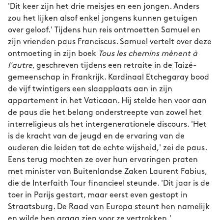
'Dit keer zijn het drie meisjes en een jongen. Anders
zou het lijken alsof enkel jongens kunnen getuigen
over geloof.' Tijdens hun reis ontmoetten Samuel en
zijn vrienden paus Franciscus. Samuel vertelt over deze
ontmoeting in zijn boek
Tous les chemins mènent à
l'autre
, geschreven tijdens een retraite in de Taizé-
gemeenschap in Frankrijk. Kardinaal Etchegaray bood
de vijf twintigers een slaapplaats aan in zijn
appartement in het Vaticaan. Hij stelde hen voor aan
de paus die het belang onderstreepte van zowel het
interreligieus als het intergenerationele discours. 'Het
is de kracht van de jeugd en de ervaring van de
ouderen die leiden tot de echte wijsheid,' zei de paus.
Eens terug mochten ze over hun ervaringen praten
met minister van Buitenlandse Zaken Laurent Fabius,
die de Interfaith Tour financieel steunde. 'Dit jaar is de
toer in Parijs gestart, maar eerst even gestopt in
Straatsburg. De Raad van Europa steunt hen namelijk
en wilde hen graag zien voor ze vertrokken.'