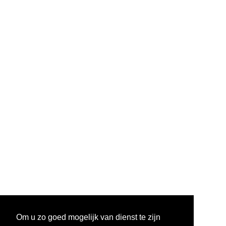
freelancejournalist voor
Le Courrier
en werkte
als stagiair en projectmedewerker bij de VRT.
In 2014 won ze de prijs voor 'Beste geschreven
artikel' van Belgodyssee.
Alles bekijken
Om u zo goed mogelijk van dienst te zijn