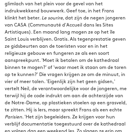
glimlach van het plein voor de gevel van het
indrukwekkend bouwwerk. Geef toe, in het Frans
klinkt het beter.
Le sourire
, dat zijn de negen jongeren
van CASA (Communauté d'Accueil dans les Sites
Artistiques). Een maand lang mogen ze op het île
Saint Louis verblijven. Gratis. Als tegenprestatie geven
ze gidsbeurten aan de toeristen voor en in het
religieuze gebouw en fungeren ze als een soort
aanspreekpunt. 'Moet ik betalen om de kathedraal
binnen te mogen?' of 'waar moet ik staan om de toren
op te kunnen?' Die vragen krijgen ze om de minuut, in
vier of meer talen. 'Eigenlijk zijn het geen gidsen,'
vertelt Neil, de verantwoordelijke voor de jongeren, me
terwijl hij de code indrukt om aan de achterzijde van
de Notre-Dame, op plastieken stoelen op een grasveld,
te zitten. Hij is Iers, maar spreekt Frans als een echte
Parisien
. 'Het zijn begeleiders. Ze krijgen voor hun
verblijf documentatie toegestuurd over de kathedraal
en volgen dan een weekend les. Zo slagen ze erin om