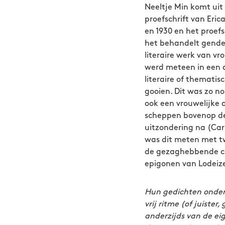
Neeltje Min komt uit 
proefschrift van Eric
en 1930 en het proef
het behandelt gender
literaire werk van 
werd meteen in een 
literaire of thematis
gooien. Dit was zo n
ook een vrouwelijke 
scheppen bovenop de
uitzondering na (Car
was dit meten met tw
de gezaghebbende cri
epigonen van Lodeiz
Hun gedichten onders
vrij ritme (of juister
anderzijds van de ei