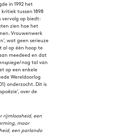
gde in 1992 het
 kritiek tussen 1898
 vervolg op biedt:
aten zien hoe het
annen. Vrouwenwerk
’, wat geen serieuze
t al op één hoop te
e aan meedeed en dat
nspiegel
nog tal van
et op een enkele
eede Wereldoorlog
1) onderzocht. Dit is
poëzie’, over de
 rijmloosheid, een
dvorming, maar
heid, een parlando