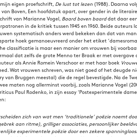
mijn eigen proefschrift,
De lust tot lezen
(1988). Daarna vol
a van Boven, Een hoofdstuk apart, over gender in de literaire
schrift van Marianne Vogel,
Baard boven baard
dat daar een
patronen in de kritiek tussen 1945 en 1960. Beide auteurs l
vrouwen systematisch anders werd bekeken dan dat van m
aparte hoek gemanoeuvreerd onder het etiket ‘damesroman
che classificatie is maar een manier om vrouwen bij voorbaa
ormaal dat zelfs de grote Menno ter Braak er met overgav
auteur als Annie Romein Verschoor er met haar boek
Vrouwe
ed. Wat vrouwen schreven, was niet goed of het deugde ni
ry van Bruggen meestal) die de regel bevestigde. Na de Tw
ee maten nog allerminst voorbij, zoals Marianne Vogel (200
ticus Paul Rodenko, in zijn essay ‘Postexperimentele dames
en:
cheiden zich van wat men ‘traditionele’ poëzie noemt door
, gebrek aan ritme), grilliger associaties, persoonlijker beel
genlijke experimentele poëzie door een zekere spanningloos