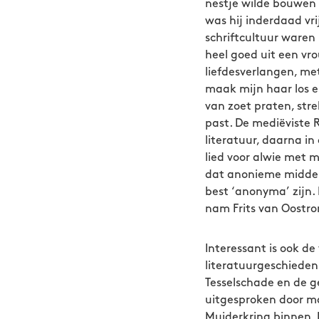
nestje wilde bouwen m
was hij inderdaad vr
schriftcultuur waren
heel goed uit een v
liefdesverlangen, met
maak mijn haar los e
van zoet praten, str
past. De mediëviste R
literatuur, daarna in
lied voor alwie met m
dat anonieme middel
best ‘anonyma’ zijn.
nam Frits van Oostro
Interessant is ook de
literatuurgeschiede
Tesselschade en de g
uitgesproken door m
Muiderkring binnen,