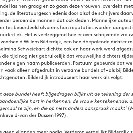
ndel las hen graag en zo gaan deze vrouwen, overdekt met
ng, de literatuurgeschiedenis door alsof de schrijvers daar
erder beroemde mannen dat ook deden. Mannelijke auteu
erites beoordeeld alvorens hun reputaties worden aangestipt
tuurkritiek. Het is veelzeggend hoe er over schrijvende vro
voorbeeld Willem Bilderdijk, een beeldbepalende dichter ro
helmina Schweickart dichtte ook en haar werk werd afgedr
die tijd nog niet gebruikelijk dat vrouwelijke dichters tijd
onder eigen naam publiceerden. Postuum gebeurde dat wel,
vaak alleen afgedrukt in verzamelbundels of – als bij Bilder
htgenoten. Bilderdijk introduceert haar werk als volgt:
 deze bundel heeft bijgedragen blijkt uit de tekening der 
 aandoenlijke hart in herkennen, de vrouw kentekenende, 
gemaal te zijn, en die op niets anders aanspraak maakt’
(
M
enkeveld-van der Dussen 1997).
e geen vijanden meer nodig. Verderop vergelijkt Bilderdijk 