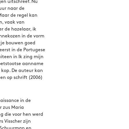
gen uitschreef. Nu
tuur naar de
Maar de regel kan
n, vaak van
r de hazelaar, ik
innekozen in de vorm
stje bouwen goed
eerst in de Portugese
iteen in Ik zing mijn
 voetstootse aanname
 kop. De auteur kan
n op schrift (2006)
naissance in de
r zus Maria
g die voor hen werd
 Visscher zijn
n Schuurman en