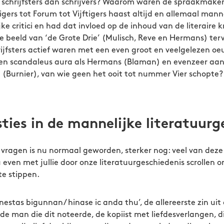
 schrijfsters dan schrijvers? Waarom waren de spraakmake
htigers tot Forum tot Vijftigers haast altijd en allemaal m
jke critici en had dat invloed op de inhoud van de literaire 
che beeld van ‘de Grote Drie’ (Mulisch, Reve en Hermans) terw
ijfsters actief waren met een even groot en veelgelezen oeu
en scandaleus aura als Hermans (Blaman) en evenzeer aa
 (Burnier), van wie geen het ooit tot nummer Vier schopte?
ies in de mannelijke literatuurg
e vragen is nu normaal geworden, sterker nog: veel van dez
even met jullie door onze literatuurgeschiedenis scrollen 
e stippen.
estas bigunnan/ hinase ic anda thu’, de allereerste zin uit o
de man die dit noteerde, de kopiist met liefdesverlangen, d