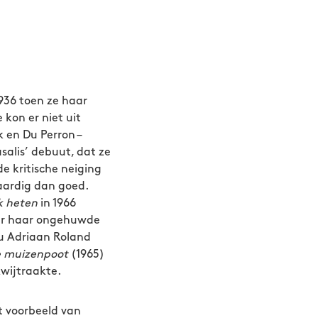
1936 toen ze haar
kon er niet uit
 en Du Perron –
alis’ debuut, dat ze
de kritische neiging
aardig dan goed.
ik heten
in 1966
aar haar ongehuwde
u Adriaan Roland
 muizenpoot
(1965)
kwijtraakte.
t voorbeeld van