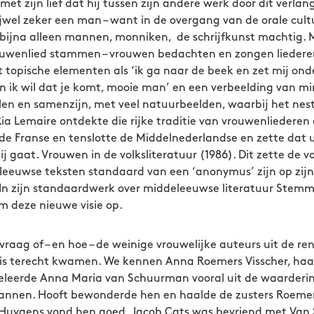
et zijn lief dat hij tussen zijn andere werk door dit verlan
ijwel zeker een man – want in de overgang van de orale cul
 bijna alleen mannen, monniken, de schrijfkunst machtig. 
rouwenlied stammen – vrouwen bedachten en zongen liedere
 topische elementen als ‘ik ga naar de beek en zet mij onde
n ik wil dat je komt, mooie man’ en een verbeelding van m
elen en samenzijn, met veel natuurbeelden, waarbij het ne
ia Lemaire ontdekte die rijke traditie van vrouwenliederen 
 de Franse en tenslotte de Middelnederlandse en zette dat u
ij gaat. Vrouwen in de volksliteratuur (1986). Dit zette de
eeuwse teksten standaard van een ‘anonymus’ zijn op zijn
 In zijn standaardwerk over middeleeuwse literatuur Stemme
m deze nieuwe visie op.
 vraag of – en hoe – de weinige vrouwelijke auteurs uit de re
nis terecht kwamen. We kennen Anna Roemers Visscher, haa
eleerde Anna Maria van Schuurman vooral uit de waarderin
annen. Hooft bewonderde hen en haalde de zusters Roemers
 Huygens vond hen goed, Jacob Cats was bevriend met Va