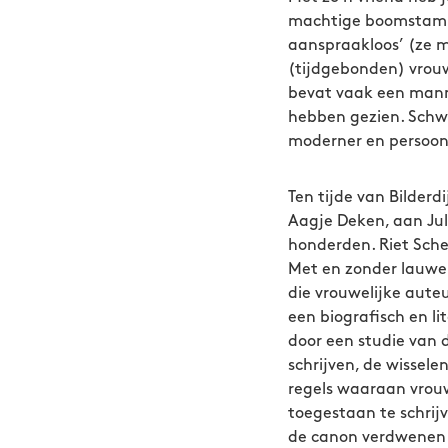
machtige boomstam en
aanspraakloos’ (ze ma
(tijdgebonden) vrouw
bevat vaak een mannel
hebben gezien. Schwe
moderner en persoonl
Ten tijde van Bilderd
Aagje Deken, aan Jul
honderden. Riet Sch
Met en zonder lauwer
die vrouwelijke aute
een biografisch en li
door een studie va
schrijven, de wissele
regels waaraan vrouw
toegestaan te schrij
de canon verdwenen a