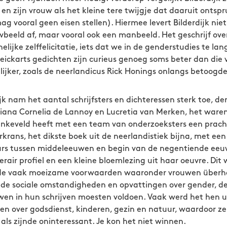
 zijn vrouw als het kleine tere twijgje dat daaruit ontspru
g vooral geen eisen stellen). Hiermee levert Bilderdijk niet
beeld af, maar vooral ook een manbeeld. Het geschrijf ove
ijke zelffelicitatie, iets dat we in de genderstudies te lan
ickarts gedichten zijn curieus genoeg soms beter dan die v
ijker, zoals de neerlandicus Rick Honings onlangs betoogde
ijk nam het aantal schrijfsters en dichteressen sterk toe, d
iana Cornelia de Lannoy en Lucretia van Merken, het waren 
enkeveld heeft met een team van onderzoeksters een prac
krans, het dikste boek uit de neerlandistiek bijna, met een
urs tussen middeleeuwen en begin van de negentiende eeuw.
terair profiel en een kleine bloemlezing uit haar oeuvre. Di
n de vaak moeizame voorwaarden waaronder vrouwen über
nde sociale omstandigheden en opvattingen over gender, de r
en in hun schrijven moesten voldoen. Vaak werd het hen u
ven over godsdienst, kinderen, gezin en natuur, waardoor ze
ls zijnde oninteressant. Je kon het niet winnen.