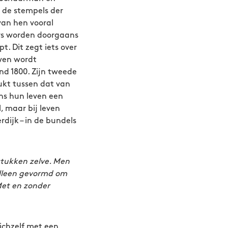
 de stempels der
van hen vooral
rs worden doorgaans
. Dit zegt iets over
uwen wordt
nd 1800. Zijn tweede
ukt tussen dat van
ens hun leven een
 maar bij leven
dijk – in de bundels
stukken zelve. Men
alleen gevormd om
et en zonder
zichzelf met een