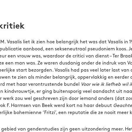
kritiek
M. Vasalis liet ik zien hoe belangrijk het was dat Vasalis in 
 publicatie aanbood, een sekseneutraal pseudoniem koos. Je 
r een vrouw was, waardoor de critici van dienst – Ter Braak
ze een man was. Ze waren dusdanig onder de indruk van Vas
rlijke start bezorgden. Vasalis had pas veel later last van 
wen te zien als minder belangrijk, oppervlakkig en eerder 
erd met haar verontrustende bundel
Voor wie ik liefheb wil 
en kindvrouwtje, er ging buitensporig veel aandacht uit n
 werk zou wel geschreven zijn door iemand anders (dat zo
 Ook F. Harmsen van Beek werd kort na haar debuut
Geachte
erlijke bohemienne ‘Fritzi’, een reputatie die ze nooit meer 
t gebied van genderstudies zijn geen uitzondering meer. He