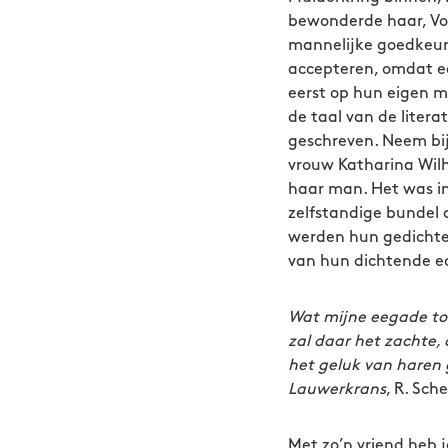
bewonderde haar, Vo
mannelijke goedkeuri
accepteren, omdat e
eerst op hun eigen m
de taal van de litera
geschreven. Neem bij
vrouw Katharina Wil
haar man. Het was in 
zelfstandige bundel 
werden hun gedichten 
van hun dichtende ec
Wat mijne eegade tot
zal daar het zachte,
het geluk van haren 
Lauwerkrans
, R. Sch
Met zo’n vriend heb j