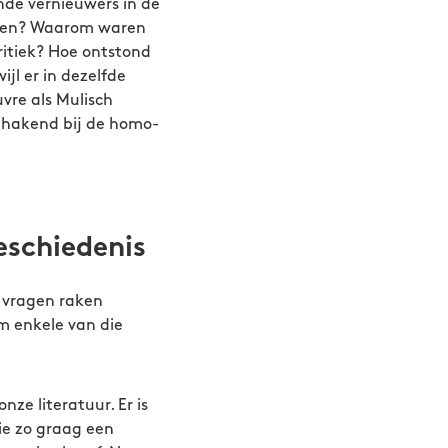
nde vernieuwers in de
annen? Waarom waren
kritiek? Hoe ontstond
ijl er in dezelfde
vre als Mulisch
nhakend bij de homo-
eschiedenis
e vragen raken
om enkele van die
nze literatuur. Er is
ie zo graag een