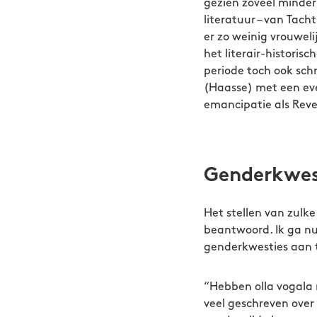
gezien zoveel minder
literatuur – van Tac
er zo weinig vrouweli
het literair-historis
periode toch ook schr
(Haasse) met een ev
emancipatie als Reve
Genderkwest
Het stellen van zulk
beantwoord. Ik ga nu 
genderkwesties aan t
“Hebben olla vogala n
veel geschreven over 