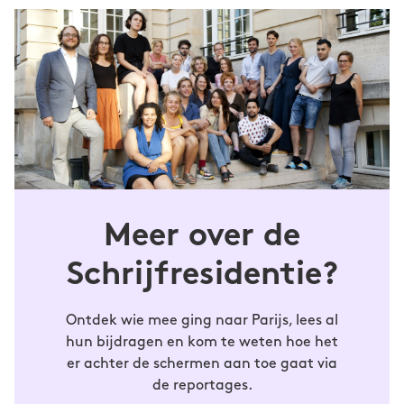
© Marianne Hommersom
(1991) schrijft poëzie, proza en
Iduna Paalman
toneelteksten. Haar werk verscheen onder
andere in
De Gids, Revisor, Het Liegend
Konijn
en
NRC Handelsblad
. Ook is ze vaste
columnist voor het platform
Hard//hoofd
. Ze
studeerde Duits en geschiedenis in
Amsterdam en Berlijn.
Meer over de
Schrijfresidentie?
Ontdek wie mee ging naar Parijs, lees al
hun bijdragen en kom te weten hoe het
er achter de schermen aan toe gaat via
de reportages.