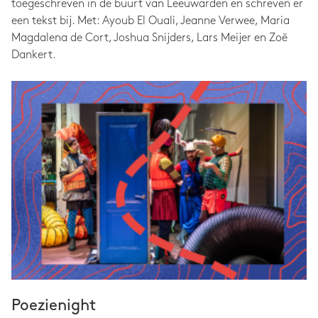
toegeschreven in de buurt van Leeuwarden en schreven er
een tekst bij. Met: Ayoub El Ouali, Jeanne Verwee, Maria
Magdalena de Cort, Joshua Snijders, Lars Meijer en Zoë
Dankert.
Poezienight