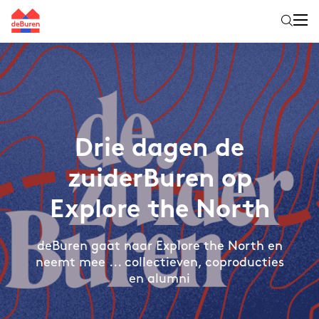
Drie dagen de
zuiderBuren op
Explore the North
deBuren gaat naar Explore the North en
neemt mee ... collectieven, coproducties
en alumni