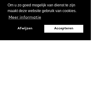
Om u zo goed mogelijk van dienst te zijn
maakt deze website gebruik van cookies.
Meer informatie
Afwijzen
Accepteren
Leopoldstraat 6
1000 Brussel
Ontdekken
Verdiepen
Activiteiten
Thema's
Magazine
Reeksen