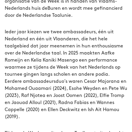
organisatie van de Week is in handen van Vlaams-
genomineerd voor de C. Buddingh'-prijs. Roan
Nederlands huis deBuren en wordt mee gefinancierd
is ook redacteur bij
De Revisor
. Naast zijn
door de Nederlandse Taalunie.
dichterschap werkt Roan als psychiater, en hij
heeft ook een achtergrond als danser.
Ieder jaar kiezen we twee ambassadeurs, één uit
Nederland en één uit Vlaanderen, die het hele
taalgebied dat jaar meenemen in hun enthousiasme
over de Nederlandse taal. In 2025 maakten Aafke
Romeijn en Kelia Kaniki Masengo een performance
waarmee ze tijdens de Week van het Nederlands op
tournee gingen langs scholen en andere podia.
Eerdere ambassadeursduo’s waren Cesar Majorana en
Mohamed Ouaamari (2024), Esohe Weyden en Pete Wu
(2023), Raf Njotea en Joost Oomen (2022), Elfie Tromp
en Jaouad Alloul (2021), Radna Fabias en Wannes
Cappelle (2020) en Ellen Deckwitz en Ish Ait Hamou
(2019).