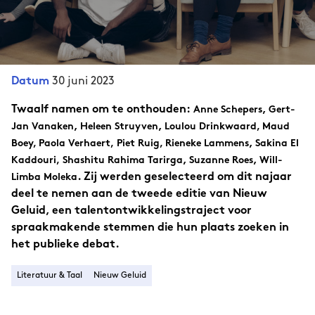
30 juni 2023
Datum
Twaalf namen om te onthouden:
,
Anne Schepers
Gert-
,
,
Jan Vanaken
Heleen Struyven
Loulou Drinkwaard, Maud
,
Boey, Paola Verhaert,
Piet Ruig, Rieneke Lammens
Sakina El
,
,
Kaddouri,
Shashitu Rahima Tarirga
Suzanne Roes
Will-
. Zij werden geselecteerd om dit najaar
Limba Moleka
deel te nemen aan de tweede editie van Nieuw
Geluid, een talentontwikkelingstraject voor
spraakmakende stemmen die hun plaats zoeken in
het publieke debat.
Literatuur & Taal
Nieuw Geluid