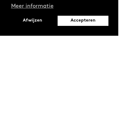
Meer informatie
Afwijzen
Accepteren
Leopoldstraat 6
1000 Brussel
Ontdekken
Verdiepen
Activiteiten
Thema's
Magazine
Reeksen
Oproepen en stages
Projecten
LAB
Podcasts