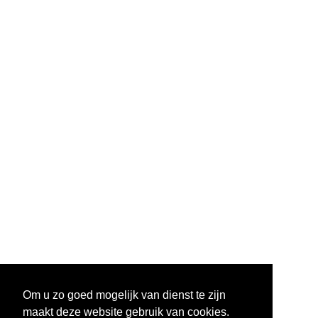
ondernemer en leesbevorderaar. Met zijn
onderneming LIMBA stimuleert hij het
leesplezier bij jongeren door middel van
literaire evenementen, workshops en
boeiende online content. Met LIMBA wil hij
laten zien dat boeken lezen niet alleen
essentieel is voor zelfontplooiing, maar ook
leuk en verbindend kan zijn.
Om u zo goed mogelijk van dienst te zijn
maakt deze website gebruik van cookies.