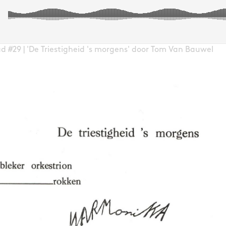
d #29 | 'De Triestigheid 's morgens' door Tom Van Bauwel