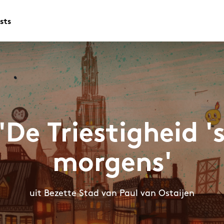
sts
'De Triestigheid '
morgens'
uit Bezette Stad van Paul van Ostaijen