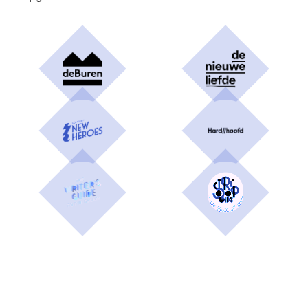
Humbug
,
Rekto:verso
,
DW B
,
Zink
en
Etcetera
.
In de zomer van 2023 ging ze mee met de
schrijfresidentie van deBuren, waarna ze het
korte stripverhaal
Arrondissement
maakte.
Materiaalmoeheid
Haar verhaal
, in
opdracht van deBuren en Rijksmuseum
Amsterdam, werd gepubliceerd in
Stripgids
.
Enkele van haar stripverhalen werden
gepubliceerd op
Pulp deLuxe
.