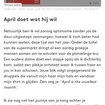
deBuren
April doet wat hij wil | Lisette van Eerten | Finalist het Rode Oor 2024
·
April doet wat hij wil
Natuurlijk ben ik vol zonnig optimisme zonder jas de
deur uitgestapt vanmorgen, hoewel ik toch beter had
kunnen weten, deze tijd van het jaar. Onder de luifel
van de supermarkt dringt al een aardig groepje
mensen samen om te schuilen voor de plotselinge bui.
Een oudere dame doet een stapje opzij als ik dichterbij
kom, zodat een plekje ontstaat waar ik tussen haar en
jou in kan schuiven. Jouw blik volgt ongegeneerd de
druppels die vanuit mijn haar mijn hals en vandaar
mijn shirt in glijden. Dan zeg je: ‘
April is the cruellest
month
.’
Ik zie nog net het puntje van je tong achter je