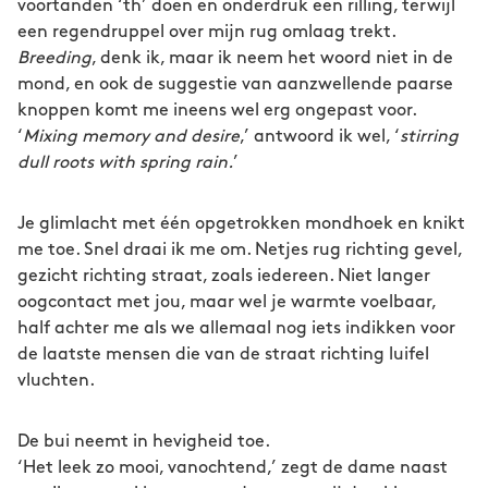
voortanden ‘th’ doen en onderdruk een rilling, terwijl
een regendruppel over mijn rug omlaag trekt.
Breeding
, denk ik, maar ik neem het woord niet in de
mond, en ook de suggestie van aanzwellende paarse
knoppen komt me ineens wel erg ongepast voor.
‘
Mixing memory and desire
,’ antwoord ik wel, ‘
stirring
dull roots with spring rain.
’
Je glimlacht met één opgetrokken mondhoek en knikt
me toe. Snel draai ik me om. Netjes rug richting gevel,
gezicht richting straat, zoals iedereen. Niet langer
oogcontact met jou, maar wel je warmte voelbaar,
half achter me als we allemaal nog iets indikken voor
de laatste mensen die van de straat richting luifel
vluchten.
De bui neemt in hevigheid toe.
‘Het leek zo mooi, vanochtend,’ zegt de dame naast