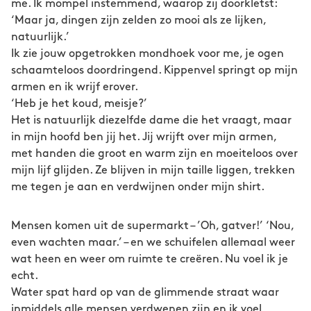
me. Ik mompel instemmend, waarop zij doorkletst:
‘Maar ja, dingen zijn zelden zo mooi als ze lijken,
natuurlijk.’
Ik zie jouw opgetrokken mondhoek voor me, je ogen
schaamteloos doordringend. Kippenvel springt op mijn
armen en ik wrijf erover.
‘Heb je het koud, meisje?’
Het is natuurlijk diezelfde dame die het vraagt, maar
in mijn hoofd ben jij het. Jij wrijft over mijn armen,
met handen die groot en warm zijn en moeiteloos over
mijn lijf glijden. Ze blijven in mijn taille liggen, trekken
me tegen je aan en verdwijnen onder mijn shirt.
Mensen komen uit de supermarkt – ’Oh, gatver!’ ‘Nou,
even wachten maar.’ – en we schuifelen allemaal weer
wat heen en weer om ruimte te creëren. Nu voel ik je
echt.
Water spat hard op van de glimmende straat waar
inmiddels alle mensen verdwenen zijn en ik voel