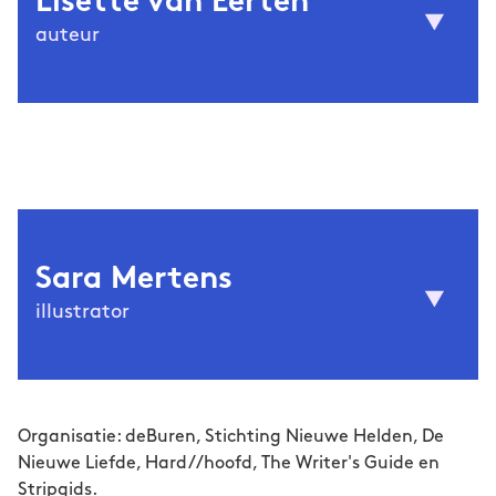
Lisette van Eerten
auteur
(1980) mag zich master in de
Lisette van Eerten
klassieken noemen, maar verwondert zich
vooral over het contemporaine leven. Ze heeft
met drie kinderen altijd tijd te kort, maar
schrijft desalniettemin Engelse non-fictie voor
haar werkgever en Nederlandse fictie
Sara Mertens
wanneer het maar kan. Daarnaast vertaalt,
illustrator
redigeert en fotografeert ze. Ze won o.a. de
Baarnse Literatuurprijs 2023 en behaalde
enkele shortlistposities. Ook zijn verhalen van
haar hand opgenomen in de bundels
Kort &
© Marianne Hommersom
(1994) is illustrator en
Sara Mertens
Prachtig
2
en
3
(uitgeverij Ambilicious).
Organisatie: deBuren, Stichting Nieuwe Helden, De
striptekenaar. In de beelden die ze maakt
Nieuwe Liefde, Hard//hoofd, The Writer's Guide en
lopen droom en werkelijkheid door elkaar. Ze
Stripgids.
tekende onder andere voor
De Standaard
,