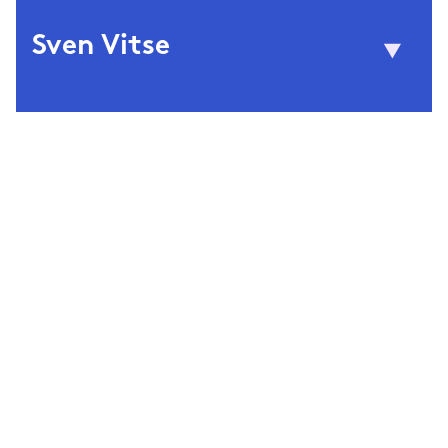
Sven Vitse
(1981) is docent moderne
Sven Vitse
Nederlandse letterkunde aan de Universiteit
Utrecht. Samen met Hans Demeyer
publiceerde hij Affectieve crisis, literair herstel,
een studie over het proza van de Nederlandse
en Vlaamse millennialgeneratie.