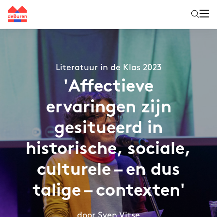
Literatuur in de Klas 2023
'Affectieve
ervaringen zijn
gesitueerd in
historische, sociale,
culturele – en dus
talige – contexten'
door Sven Vitse