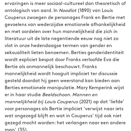
ervaringen is meer sociaal-cultureel dan theoretisch of
ontologisch van aard. In
Noodlot
(1890) van Louis
Couperus zwoegen de personages Frank en Bertie met
gevoelens van wederzijdse emotionele afhankelijkheid
en met oordelen over hun mannelijkheid die zich in
literatuur uit de late negentiende eeuw nog niet zo
vlot in onze hedendaagse termen van gender en
seksualiteit lieten benoemen. Berties genderidentiteit
wordt expliciet bespot door Franks verloofde Eva die
Bertie als onmannelijk beschouwt. Franks
mannelijkheid wordt hooguit impliciet ter discussie
gesteld doordat hij geen weerstand kan bieden aan
Berties emotionele manipulatie. Mary Kemperink wijst
er in haar studie
Beeldschoon. Mannen en
mannelijkheid bij Louis Couperus
(2021) op dat ‘liefde’
voor personages als Bertie impliciet ‘verwijst naar iets
wat ongezegd blijft en wat in Couperus’ tijd ook niet
gezegd mocht worden: het verlangen naar een andere
man’ (35).