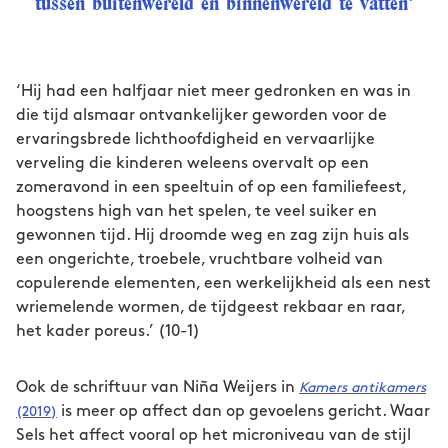
tussen buitenwereld en binnenwereld te vatten'
‘Hij had een halfjaar niet meer gedronken en was in
die tijd alsmaar ontvankelijker geworden voor de
ervaringsbrede lichthoofdigheid en vervaarlijke
verveling die kinderen weleens overvalt op een
zomeravond in een speeltuin of op een familiefeest,
hoogstens high van het spelen, te veel suiker en
gewonnen tijd. Hij droomde weg en zag zijn huis als
een ongerichte, troebele, vruchtbare volheid van
copulerende elementen, een werkelijkheid als een nest
wriemelende wormen, de tijdgeest rekbaar en raar,
het kader poreus.’ (10-1)
Ook de schriftuur van Niña Weijers in
Kamers antikamers
is meer op affect dan op gevoelens gericht. Waar
(2019)
Sels het affect vooral op het microniveau van de stijl